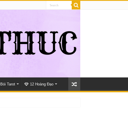
Bói Tarot
12 Hoàng Đạo