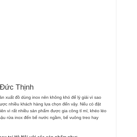
Đức Thịnh
n xuất đồ dùng inox nên không khó để lý giải vì sao
được nhiều khách hàng lựa chọn đến vậy. Nếu có đặt
ên vì rất nhiều sản phẩm được gia công tỉ mỉ, khéo léo
 chậu rửa inox đến bể nước ngầm, bể vuông treo hay
nox tại Hà Nội với các sản phẩm như: