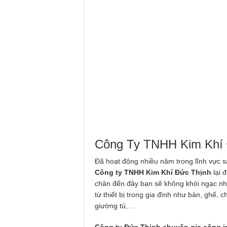
Công Ty TNHH Kim Khí 
Đã hoạt động nhiều năm trong lĩnh vực sả
Công ty TNHH Kim Khí Đức Thịnh
lại 
chân đến đây bạn sẽ không khỏi ngạc nhi
từ thiết bị trong gia đình như bàn, ghế,
giường tủ,…
Công ty Đức Thịnh chuyên gia công i