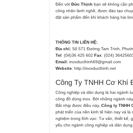
Đến với
Đức Thịnh
bạn sẽ không cần ph
công nhân lành nghề, được đào tạo chuyê
đặt sản phẩm đến khi khách hàng hài lòn
THÔNG TIN LIÊN HỆ:
Địa chỉ:
Số 571 Đường Tam Trinh, Phườ
Tel
: (04)36 425 602
Fax
: (024) 3642560
Email:
inoxducthinh69@gmail.com
Website
: http://inoxducthinh.net
Công Ty TNHH Cơ Khí 
Công nghiệp và dân dụng là hai ngành luô
công đồ dùng inox. Bởi những ngành này
Bắt nhịp được điều này,
Công ty TNHH 
phát triển của nền kinh tế hiện nay và 
nghiệm trong lĩnh vực: Tư vấn, thiết kế,
yếu cho ngành công nghiệp và dân dụng