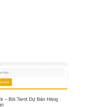
ck – Bói Tarot Dự Báo Hàng
ần