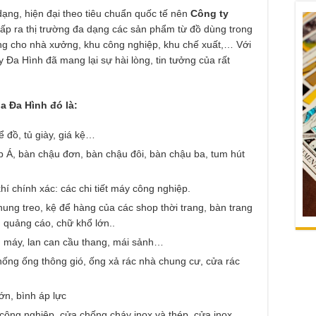
ạng, hiện đại theo tiêu chuẩn quốc tế nên
Công ty
ấp ra thị trường đa dạng các sản phẩm từ đồ dùng trong
g cho nhà xưởng, khu công nghiệp, khu chế xuất,… Với
y Đa Hình đã mang lại sự hài lòng, tin tưởng của rất
a Đa Hình đó là:
ể đồ, tủ giày, giá kệ…
ếp Á, bàn chậu đơn, bàn chậu đôi, bàn chậu ba, tum hút
í chính xác: các chi tiết máy công nghiệp.
 khung treo, kệ để hàng của các shop thời trang, bàn trang
n quảng cáo, chữ khổ lớn..
ng máy, lan can cầu thang, mái sảnh…
hống ống thông gió, ống xả rác nhà chung cư, cửa rác
ớn, bình áp lực
 công nghiệp, cửa chống cháy inox và thép, cửa inox