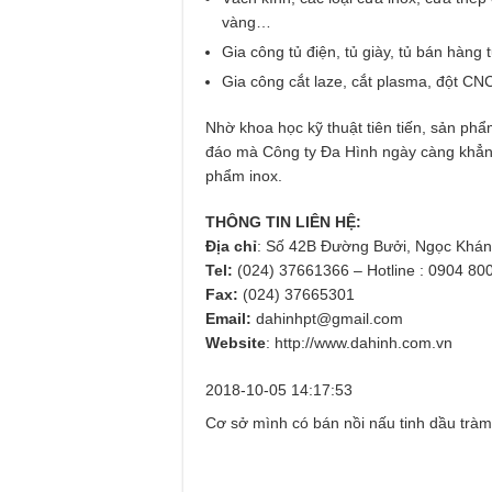
vàng…
Gia công tủ điện, tủ giày, tủ bán hàng 
Gia công cắt laze, cắt plasma, đột CNC
Nhờ khoa học kỹ thuật tiên tiến, sản ph
đáo mà Công ty Đa Hình ngày càng khẳng
phẩm inox.
THÔNG TIN LIÊN HỆ:
Địa chỉ
: Số 42B Đường Bưởi, Ngọc Khán
Tel:
(024) 37661366 – Hotline : 0904 80
Fax:
(024) 37665301
Email:
dahinhpt@gmail.com
Website
: http://www.dahinh.com.vn
2018-10-05 14:17:53
Cơ sở mình có bán nồi nấu tinh dầu tràm