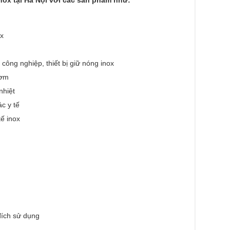
ox
công nghiệp, thiết bị giữ nóng inox
cơm
nhiệt
ác y tế
ế inox
đích sử dụng