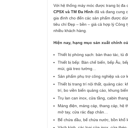
Với hệ thống máy móc được trang bị đa d
CPSX và TM Đa Hình
đã và đang cung c
gia đình cho đến các sản phẩm được dùn
tiêu chí Đẹp – bền – giá cả hợp lý Công t
nhiều khách hàng.
Hiện nay, hạng mục sản xuất chính củ
Thiết bị phòng sạch: bàn thao tác, tủ đ
Thiết bị bếp: Bàn chế biến, bếp Âu, b
mùi, giá treo tường…
Sản phẩm phụ trợ công nghiệp và cơ kh
Thiết bị trang trí nội thất, quảng cáo:
trí, bo viền biển quảng cáo, khung biể
Trụ lan can inox, cửa tầng, cabin tha
Máng điện, máng cáp, thang cáp, hệ t
mở tay, cửa rác đạp chân…
Bể chứa dầu, bể chứa nước, bồn khổ l
Vách kính, các loại cửa inox, cửa thép