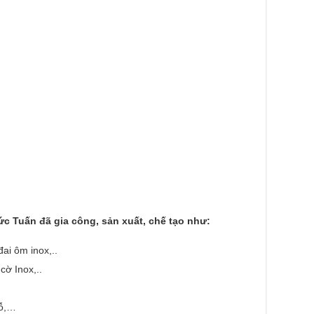
c Tuấn đã gia công, sản xuất, chế tạo như:
đai ôm inox,..
 cờ Inox,..
 lỗ,…