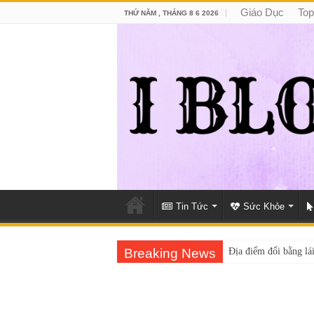
Giáo Dục
Top
THỨ NĂM , THÁNG 8 6 2026
Tin Tức
Sức Khỏe
Breaking News
Địa điểm đổi bằng lái