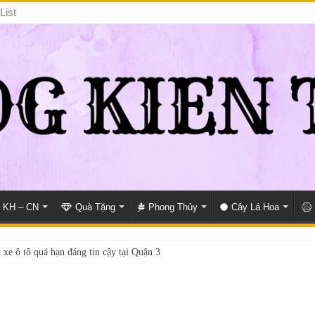
List
KH – CN
Quà Tặng
Phong Thủy
Cây Lá Hoa
 xe ô tô quá hạn đáng tin cậy tại Quận 3