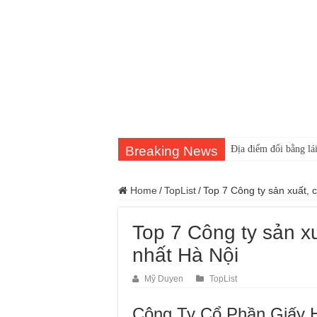
Breaking News
Địa điểm đổi bằng lái
Home
/
TopList
/
Top 7 Công ty sản xuất, c
Top 7 Công ty sản xu
nhất Hà Nội
Mỹ Duyen
TopList
Công Ty Cổ Phần Giấy H