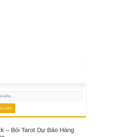
ck – Bói Tarot Dự Báo Hàng
ần