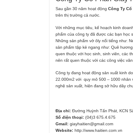
Sau gần 30 năm hoạt động
Công Ty Cổ 
trên thị trường cả nước.
Với những mục tiêu, kế hoạch kinh doanh
phẩm của công ty đã được các bạn học sin
Những sản phẩm vở ôly nổi tiếng như: Né
sản phẩm tập kẻ ngang như: Quê hương, 
quen thuộc với học sinh, sinh viên, các 
nên rất quen thuộc với các công việc văn
Công ty đang hoạt động sản xuất kinh do
22.000m2 với quy mô 500 – 1000 nhân v
nghệ sản xuất, hiện đang sở hữu dây chu
Địa chỉ:
Đường Huỳnh Tấn Phát, KCN Sài
Số điện thoại:
(04)3 675.4.675
Gmail:
giayhaitien@gmail.com
Website:
http://www.haitien.com.vn