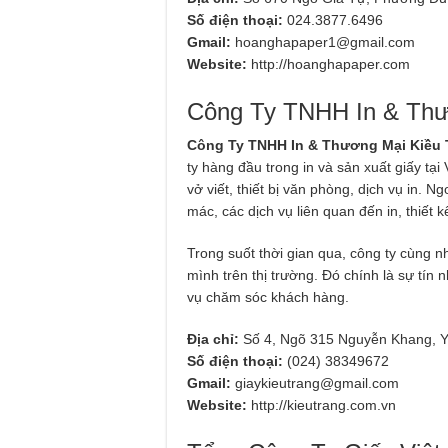
Số điện thoại:
024.3877.6496
Gmail:
hoanghapaper1@gmail.com
Website:
http://hoanghapaper.com
Công Ty TNHH In & Thư
Công Ty TNHH In & Thương Mại Kiều 
ty hàng đầu trong in và sản xuất giấy tạ
vở viết, thiết bị văn phòng, dịch vụ in. N
mác, các dịch vụ liên quan đến in, thiết 
Trong suốt thời gian qua, công ty cùng 
mình trên thị trường. Đó chính là sự tín
vụ chăm sóc khách hàng.
Địa chỉ:
Số 4, Ngõ 315 Nguyễn Khang, Y
Số điện thoại:
(024) 38349672
Gmail:
giaykieutrang@gmail.com
Website:
http://kieutrang.com.vn