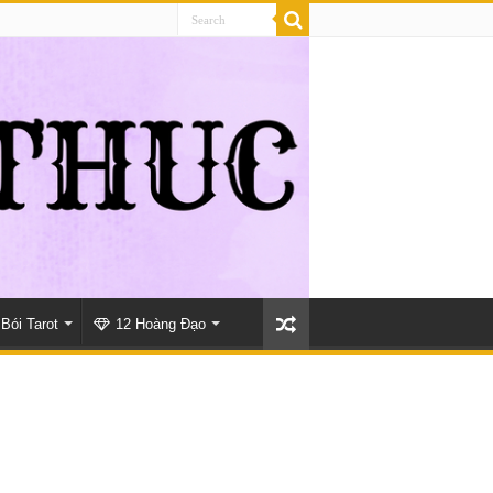
Bói Tarot
12 Hoàng Đạo