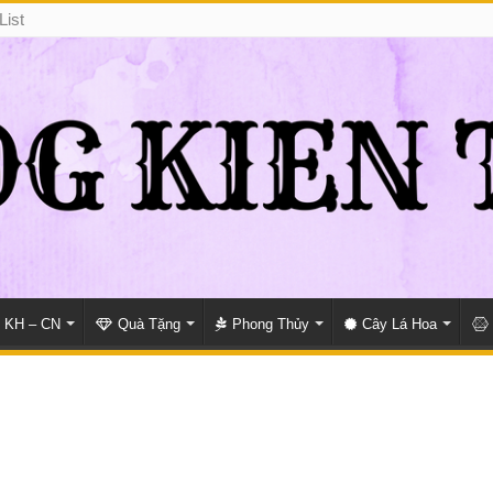
List
KH – CN
Quà Tặng
Phong Thủy
Cây Lá Hoa