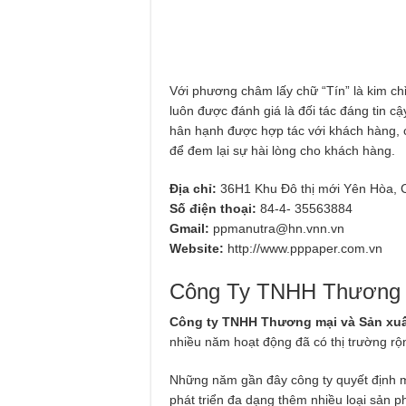
Với phương châm lấy chữ “Tín” là kim ch
luôn được đánh giá là đối tác đáng tin cậ
hân hạnh được hợp tác với khách hàng, c
để đem lại sự hài lòng cho khách hàng.
Địa chỉ:
36H1 Khu Đô thị mới Yên Hòa, C
Số điện thoại:
84-4- 35563884
Gmail:
ppmanutra@hn.vnn.vn
Website:
http://www.pppaper.com.vn
Công Ty TNHH Thương M
Công ty TNHH Thương mại và Sản xuấ
nhiều năm hoạt động đã có thị trường r
Những năm gần đây công ty quyết định 
phát triển đa dạng thêm nhiều loại sản 