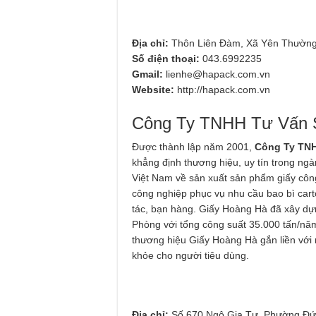
Địa chỉ:
Thôn Liên Đàm, Xã Yên Thường
Số điện thoại:
043.6992235
Gmail:
lienhe@hapack.com.vn
Website:
http://hapack.com.vn
Công Ty TNHH Tư Vấn 
Được thành lập năm 2001,
Công Ty TNH
khẳng định thương hiệu, uy tín trong ngà
Việt Nam về sản xuất sản phẩm giấy côn
công nghiệp phục vụ nhu cầu bao bì carto
tác, bạn hàng. Giấy Hoàng Hà đã xây dự
Phòng với tổng công suất 35.000 tấn/nă
thương hiệu Giấy Hoàng Hà gắn liền với 
khỏe cho người tiêu dùng.
Địa chỉ:
Số 670 Ngô Gia Tự, Phường Đức