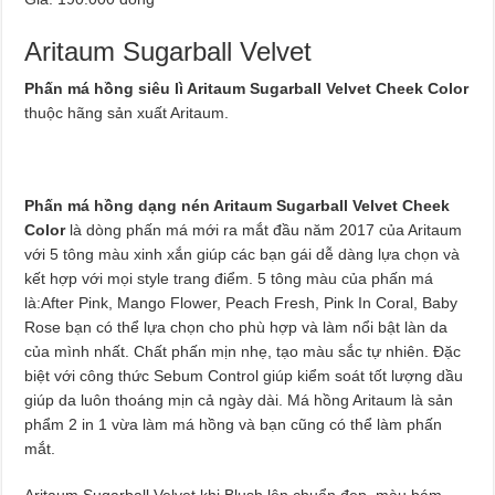
Aritaum Sugarball Velvet
Phấn má hồng siêu lì Aritaum Sugarball Velvet Cheek Color
thuộc hãng sản xuất Aritaum.
Phấn má hồng dạng nén Aritaum Sugarball Velvet Cheek
Color
là dòng phấn má mới ra mắt đầu năm 2017 của Aritaum
với 5 tông màu xinh xắn giúp các bạn gái dễ dàng lựa chọn và
kết hợp với mọi style trang điểm. 5 tông màu của phấn má
là:After Pink, Mango Flower, Peach Fresh, Pink In Coral, Baby
Rose bạn có thể lựa chọn cho phù hợp và làm nổi bật làn da
của mình nhất. Chất phấn mịn nhẹ, tạo màu sắc tự nhiên. Đặc
biệt với công thức Sebum Control giúp kiểm soát tốt lượng dầu
giúp da luôn thoáng mịn cả ngày dài. Má hồng Aritaum là sản
phẩm 2 in 1 vừa làm má hồng và bạn cũng có thể làm phấn
mắt.
Aritaum Sugarball Velvet khi Blush lên chuẩn đẹp, màu bám