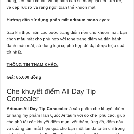
dụng, lên màu chuẩn và độ bám cao sẽ mang lại nét tươi trẻ,
vẻ đẹp rực rỡ và rạng ngời toàn thể khuôn mặt.
Hướng dẫn sử dụng phấn mắt aritaum mono eyes:
Sau khi thực hiện các bước trang điểm nền cho khuôn mặt, bạn
chọn màu mắt cho phù hợp với tone trang điểm và tiến hành
đánh màu mắt, sử dụng loại cọ phù hợp để đạt được hiệu quả
tốt nhất.
THÔNG TIN THAM KHẢO:
Giá: 85.000 đồng
Che khuyết điểm All Day Tip
Concealer
Aritaum All Day Tip Concealer
là sản phẩm che khuyết điểm
từ hãng mỹ phẩm Hàn Quốc Aritaum với độ che phủ cao, giúp
che phủ tốt các khuyết điểm mụn, vết thâm, ửng đỏ, đốm nâu
và quầng tâm mắt hiệu quả cho bạn một làn da tự tin chỉ trong