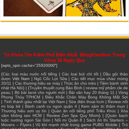
Từ Khóa Tìm Kiếm Phổ Biến Nhất IBlogKienthuc Trong
Vòng 30 Ngày Qua
[wpts_spin cache=”25920000″]
{
Các loại màu nước nổi tiếng
|
Các loại bút chì tốt
|
Dầu gội thảo
dược
Việt Nam |
Ngũ Cốc Lợi Sữa
|
Các tiết mục múa chào mừng
20/11
|
Các thương hiệu xe máy
|
Thức ăn cho mèo
|
Tiệm bánh sinh
nhật Hà Nội
} | {
Truyền thuyết cung Bảo Bình
|
review mỹ phẩm cle de
peau
|
Bộ bài tarot cho người mới
|
Bài văn hay 20 tháng 11
|
Vòng
Phong Thủy TPHCM
|
Điêu Khắc Chân Mày Bong Không Mất Sợi
|
Tỉnh thành giàu nhất tại Việt Nam
|
Sửa điện thoại hcm
|
Review nối
mi búp bê
|
Bánh canh cu ngon quận 4
|
Kem sâm trị thâm mụn
|
Thương hiệu sơn uy tín
|
Quán ăn nổi tiếng phố Triều Khúc
|
Xóa
xăm không sẹo HCM
|
Review Zen Spa Quy Nhơn
} | {
Quán bạch
tuộc nướng ngon Sài Gòn
|
Nối mi Quận 8
|
Sách ôn thi Starters –
Movers – Flyers
|
Vũ khí mạnh nhất trong game PUBG Mobile
|
Trò