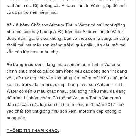
ra thành cốc. Độ dưỡng của Aritaum Tint In Water giúp đôi môi
của bạn trở nên mềm mại.
Về độ bám
: Chất son Aritaum Tint In Water có mùi ngọt giống
như mùi kẹo hay hoa quả. Độ bám của Aritaum Tint In Water
được đánh giá là siêu khủng. Bạn có thoa son từ sáng, ăn uống
thoải mái mà màu son không trôi đi quá nhiều, ăn dầu mỡ môi
vẫn còn lớp base màu nhẹ.
Về bảng màu son
: Bảng màu son Aritaum Tint In Water sẽ
chinh phục mọi cô gái có tâm hồng yêu các dòng son tint đáng
yêu, dễ thương nhờ vào khả năng làm mềm môi hiệu quả, màu
son lâu trôi và lên môi cực đẹp. Bảng màu son Aritaum Tint In
Water có đến 8 màu khác nhau, phủ sóng nhiều màu đa dạng
để tránh bị nhàm chán. Có thể nói Aritaum Tint In Water mở
đầu cải cách các loại son tint thành công nhất năm 2017 nhờ
vào chất son tint giống như son kem, môi xinh đẹp không lo
bong tróc.
THÔNG TIN THAM KHẢO: