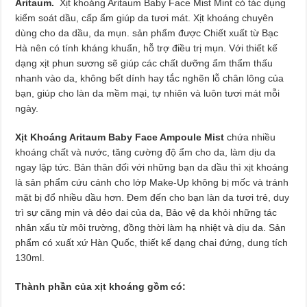
Aritaum.
Xịt khoáng Aritaum Baby Face Mist Mint có tác dụng
kiểm soát dầu, cấp ẩm giúp da tươi mát. Xịt khoáng chuyên
dùng cho da dầu, da mụn. sản phẩm được Chiết xuất từ Bạc
Hà nên có tính kháng khuẩn, hỗ trợ điều trị mụn. Với thiết kế
dạng xịt phun sương sẽ giúp các chất dưỡng ẩm thẩm thấu
nhanh vào da, không bết dính hay tắc nghẽn lỗ chân lông của
bạn, giúp cho làn da mềm mại, tự nhiên và luôn tươi mát mỗi
ngày.
Xịt Khoáng Aritaum Baby Face Ampoule Mist
chứa nhiều
khoáng chất và nước, tăng cường độ ẩm cho da, làm dịu da
ngay lập tức. Bản thân đối với những bạn da dầu thì xịt khoáng
là sản phẩm cứu cánh cho lớp Make-Up không bị mốc và tránh
mặt bị đổ nhiều dầu hơn. Đem đến cho bạn làn da tươi trẻ, duy
trì sự căng mịn và dẻo dai của da, Bảo vệ da khỏi những tác
nhân xấu từ môi trường, đồng thời làm hạ nhiệt và dịu da. Sản
phẩm có xuất xứ Hàn Quốc, thiết kế dạng chai đứng, dung tích
130ml.
Thành phần của xịt khoáng gồm có: