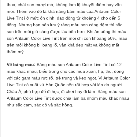
thoa, chất son mượt mà, không làm lộ khuyết điểm hay vân
môi. Thêm vào đó là khả năng bám màu của Aritaum Color
Live Tint ỉ ở mức ổn định, dao động từ khoảng 4 cho đến 5
tiếng. Nhưng bạn nên lưu ý rằng màu son càng đậm thì sắc
son trên môi giữ càng được lâu bền hơn. Khi ăn uống thì màu
son Aritaum Color Live Tint trên môi chỉ còn khoảng 50%, màu
trên môi không bị loang lổ, vẫn khá đẹp mắt và không mất
thẩm mỹ.
Về bảng màu:
Bảng màu son Aritaum Color Live Tint có 12
màu khác nhau, biểu trưng cho các mùa xuân, hạ, thu, đông
với các gam màu rực rỡ, trẻ trung và kẹo ngọt. Vì Aritaum Color
Live Tint có xuất xứ Hàn Quốc nên rất hợp với làn da người
Châu Á, phù hợp để đi học, đi chơi hay đi làm. Bảng màu son
Aritaum Color Live Tint được chia làm ba nhóm màu khác nhau
như sắc cam, sắc đỏ và sắc hồng.