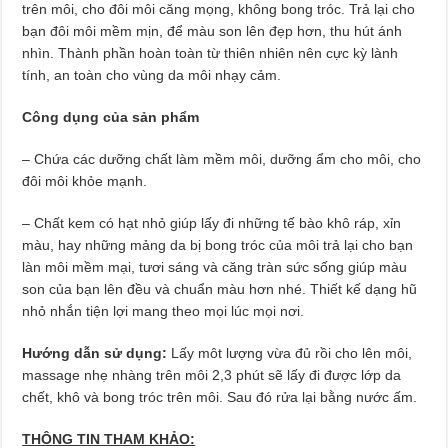
trên môi, cho đôi môi căng mọng, không bong tróc. Trả lại cho
bạn đôi môi mềm mịn, để màu son lên đẹp hơn, thu hút ánh
nhìn. Thành phần hoàn toàn từ thiên nhiên nên cực kỳ lành
tính, an toàn cho vùng da môi nhạy cảm.
Công dụng của sản phẩm
– Chứa các dưỡng chất làm mềm môi, dưỡng ẩm cho môi, cho
đôi môi khỏe mạnh.
– Chất kem có hạt nhỏ giúp lấy đi những tế bào khô ráp, xỉn
màu, hay những mảng da bị bong tróc của môi trả lại cho bạn
làn môi mềm mại, tươi sáng và căng tràn sức sống giúp màu
son của bạn lên đều và chuẩn màu hơn nhé. Thiết kế dạng hũ
nhỏ nhắn tiện lợi mang theo mọi lúc mọi nơi.
Hướng dẫn sử dụng:
Lấy môt lượng vừa đủ rồi cho lên môi,
massage nhẹ nhàng trên môi 2,3 phút sẽ lấy đi được lớp da
chết, khô và bong tróc trên môi. Sau đó rửa lại bằng nước ấm.
THÔNG TIN THAM KHẢO: