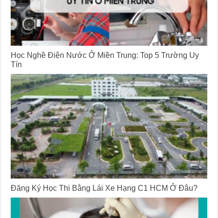
Học Nghề Điện Nước Ở Miền Trung: Top 5 Trường Uy
Tín
Đăng Ký Học Thi Bằng Lái Xe Hạng C1 HCM Ở Đâu?