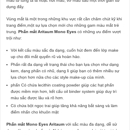
màu tứ tung tá lả hoặc nứt màu, vỡ màu sau một thời gian sử
dụng đấy.
Vùng mắt là một trong những khu vực rất cần chăm chút kỹ khi
trang điểm,một sự lựa chọn mới cho những gam màu mắt trẻ
trung.
Phấn mắt Aritaum Mono Eyes
có những ưu điểm vượt
trội như:
Với kết cấu màu sắc đa dạng, cuốn hút đem đến lớp make
up cho đôi mắt quyến rũ và hoàn hảo.
Phấn rất đa dạng về trạng thái cho bạn lựa chọn như dạng
kem, dạng phấn có nhũ, dạng lì giúp bạn có thêm nhiều sự
lựa chọn hơn nữa cho các style make-up của mình.
phấn Có chứa lecithin coating powder giúp các hạt phấn
được mềm mịn hơn, kết cấu oil binder system giúp duy trì
màu sắc được lâu và rõ hơn.
Có chứa bột ngọc trai giúp tăng khả năng bắt sáng và làm
điểm nhấn cho khuôn mặt
Phấn mắt Mono Eyes Aritaum
với sắc màu đa dạng, dễ sử