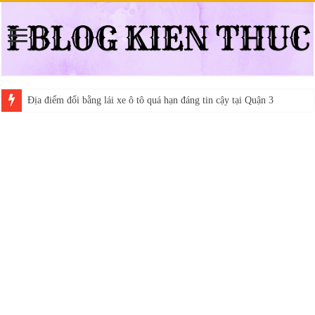
Địa điểm đổi bằng lái xe ô tô quá hạn đáng tin cậy tại Quận 3
Trung tâm nào học thi giấy phép lái xe hạng A (A2 cũ), A1 uy tín tại 