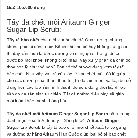
Giá: 105.000 đồng
Tẩy da chết môi Aritaum Ginger
Sugar Lip Scrub:
Tẩy tế bào chết
cho môi là một vấn đề Quan trọng, nhưng
không phải ai cũng nhớ. Kể cả khi bạn có hay không dùng son,
thì đây vẫn luôn là bước dưỡng vô cùng quan trọng, để có
được bờ môi khỏe, không bị tối màu. Vậy xử lý phần da chết do
thoa son lỳ như thế nào? Bạn có thể suwwr dụng kem tẩy tế
bào chết. Như vậy, vai trò của tẩy tế bào chết môi, đó là giúp
cho các dưỡng chất thẩm thấu tốt, từ đó làm mềm và loại bỏ dễ
dàng hơn các lớp sần hình thành do son, đồng thời lấy đi lớp
sần do da sản sinh tự nhiên. Tất cả những điều này, sẽ giúp
môi luôn khỏe mạnh, hồng hào.
Tẩy da chết môi Aritaum Ginger Sugar Lip Scrub
nằm trong
danh mục Health & Beauty – Sống khoẻ.
Aritaum Ginger
Sugar Lip Scrub
là tẩy tế bào chết môi chiết xuất từ vỏ gừng
và đường từ hãng Aritaum Hàn Quốc giúp loại bỏ tế bào chết