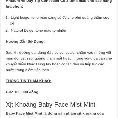
Aritaum All Day Tip Concealer Có 2 tone màu cho các nàng
lựa chọn:
Light beige: tone màu sáng có độ che phủ quầng thâm cực
tốt
Natural Beige: tone màu tự nhiên
Hướng Dẫn Sử Dụng:
Sau khi dưỡng da, dùng đầu cọ concealer chấm vào những vết
mụn đỏ, vết sẹo, quầng thâm mắt hoặc những vùng da cần che
khuyết điểm khác.Dùng tay hoặc cọ tán đều và tiếp tục các
bước trang điểm tiếp theo.
THÔNG TIN THAM KHẢO:
Giá: 189.000 đồng
Xịt Khoáng Baby Face Mist Mint
Baby Face Mist Mint là dòng sản phẩm xịt khoáng của