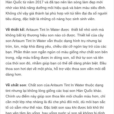
Hàn Quốc từ năm 2017 và đã tạo nên làn sóng làm đẹp mới
nhờ vào khả năng dưỡng môi hiệu quả và bám màu siêu đỉnh.
Không chỉ vậy giá thành lại phù hợp với túi tiền đại đa số người
tiêu dùng, đặc biệt là những cô nàng học sinh sinh viên.
Về thiết kế:
Aritaum Tint In Water được thiết kế nhỏ xinh mà
không bất kỳ thương hiệu son nào có được. Thiết kế của cây
son Aritaum Tint In Water vẫn thuộc dạng hình trụ nhưng lại
tròn, lùn, mập khá đáng yêu, chiều dài cỡ ngón tay trỏ của các
bạn. Phần thân son ngắn ngủn có màu giống như chất son bên
trong, nắp màu trắng được in dòng son, số thứ tự son và tên
của thỏi son đó, nhằm giúp bạn có thể dễ dàng phân biệt. Đầu
thoa son hơi dẹt về một phía, hỗ trợ việc thoa son viền môi dễ
dàng hơn.
Về chất son
: Chất son của Aritaum Tint In Water thuộc dạng
tint nhưng lại không lỏng giống các loại son Hàn Quốc khác.
Chính ưu điểm này giúp son thoa lên môi chuẩn màu hơn, chỉ
cần một lớp nhẹ nhàng là đủ che phủ đôi môi, dù môi bạn sắc
tố có sẫm như thế nào. Đặc biệt son sau khi được bôi khô thì
bạn yên tâm ăn uống hay uống nước vì son sẽ không bị dính