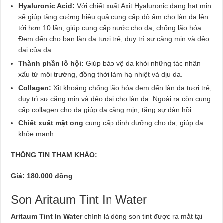
Hyaluronic Acid:
Với chiết xuất Axit Hyaluronic dạng hạt mịn
sẽ giúp tăng cường hiệu quả cung cấp độ ẩm cho làn da lên
tới hơn 10 lần, giúp cung cấp nước cho da, chống lão hóa.
Đem đến cho bạn làn da tươi trẻ, duy trì sự căng mịn và dẻo
dai của da.
Thành phần lô hội:
Giúp bảo vệ da khỏi những tác nhân
xấu từ môi trường, đồng thời làm hạ nhiệt và dịu da.
Collagen:
Xịt khoáng chống lão hóa đem đến làn da tươi trẻ,
duy trì sự căng mịn và dẻo dai cho làn da. Ngoài ra còn cung
cấp collagen cho da giúp da căng mịn, tăng sự đàn hồi.
Chiết xuất mật ong
cung cấp dinh dưỡng cho da, giúp da
khỏe mạnh.
THÔNG TIN THAM KHẢO:
Giá: 180.000 đồng
Son Aritaum Tint In Water
Aritaum Tint In Water
chính là dòng son tint được ra mắt tại