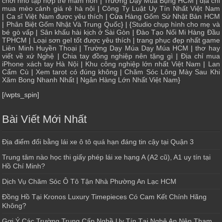
chơi nhỏ tập hợp trẻ mầm non
|
Trường Dạy Múa Bụng HCM
|
địa chỉ
mua mèo cảnh giá rẻ hà nội
|
Công Ty Luật Uy Tín Nhất Việt Nam
|
Ca sĩ Việt Nam được yêu thích
| Cửa
Hàng Gốm Sứ Nhật Bản HCM
|
Phân Biệt Gốm Nhật Và Trung Quốc
} | {
Studio chụp hình cho mẹ và
bé gò vấp
|
Sân khấu hài kịch ở Sài Gòn
|
Đào Tạo Nối Mi Hàng Đầu
TPHCM
|
Loại sơn gel tốt được yêu thích
|
trang phục đẹp nhất game
Liên Minh Huyền Thoại
|
Trường Dạy Múa Dạy Múa HCM
|
thơ hay
viết về xứ Nghệ
|
Chia tay đồng nghiệp nên tặng gì
|
Địa chỉ mua
iPhone xách tay Hà Nội
|
Khu công nghiệp lớn nhất Việt Nam
|
Lan
Cẩm Cù
|
Xem tarot có đúng không
|
Chăm Sóc Lông Mày Sau Khi
Xăm Bong Nhanh Nhất
|
Ngân Hàng Lớn Nhất Việt Nam
}
[/wpts_spin]
Bài Viết Mới Nhất
Địa điểm đổi bằng lái xe ô tô quá hạn đáng tin cậy tại Quận 3
Trung tâm nào học thi giấy phép lái xe hạng A (A2 cũ), A1 uy tín tại
Hồ Chí Minh?
Dịch Vụ Chăm Sóc Ô Tô Tận Nhà Phường An Lạc HCM
Đồng Hồ Tại Kronos Luxury Timepieces Có Cam Kết Chính Hãng
Không?
Gợi Ý Các Trường Trung Cấp Nghề Uy Tín Tại Nghệ An Nên Tham