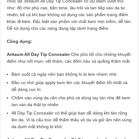
chốc lát. Aritaum All Day Tip Concealer có ưu điểm vượt trội
như: độ che phủ cao, bền tone, lâu trôi và tan tiệp vào da tự
nhiên, kể cả khi bạn không sử dụng các sản phẩm trang điểm
khác đi kèm. Đặc biệt sản phẩm với chất kem mịn mềm, dễ tán.
Dễ sử dụng cho các nàng đang tập tành trang điểm.
Công dụng:
Aritaum All Day Tip Concealer
Che phủ tốt cho những khuyết
điểm như nốt mụn, vết thâm, các đốm nâu và quầng thâm mắt.
Bám suốt cả ngày nên bạn không lo bị lem nhem nhé.
Đầu cọ nhỏ giúp apply kem lên các khuyết điểm tốt nhất và
dễ dàng cực kì.
Chấm vào vùng da cần che phủ và dùng tay tán nhẹ để kem
tan vào da thật tự nhiên.
All Day Tip Concealer có thể giúp bạn dễ dàng khi tán rộng
lên da. Vì là cấu trúc dễ thẩm thấu vô da và giữ ẩm nên vùng
da dưới mắt không bị khô.