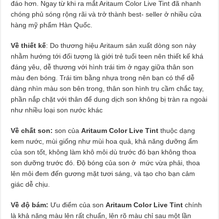
đáo hơn. Ngay từ khi ra mắt Aritaum Color Live Tint đã nhanh
chóng phủ sóng rộng rãi và trở thành best- seller ở nhiều cửa
hàng mỹ phẩm Hàn Quốc.
Về thiết kế
: Do thương hiệu Aritaum sản xuất dòng son này
nhằm hướng tới đối tượng là giới trẻ tuổi teen nên thiết kế khá
đáng yêu, dễ thương với hình trái tim ở ngay giữa thân son
màu đen bóng. Trái tim bằng nhựa trong nên bạn có thể dễ
dàng nhìn màu son bên trong, thân son hình trụ cầm chắc tay,
phần nắp chặt với thân để dung dịch son không bị tràn ra ngoài
như nhiều loại son nước khác
Về chất son:
son của
Aritaum Color Live Tint
thuộc dạng
kem nước, mùi giống như mùi hoa quả, khả năng dưỡng ẩm
của son tốt, không làm khô môi dù trước đó bạn không thoa
son dưỡng trước đó. Độ bóng của son ở mức vừa phải, thoa
lên môi đem đến gương mặt tươi sáng, và tạo cho bạn cảm
giác dễ chịu.
Về độ bám:
Ưu điểm của son
Aritaum Color Live Tint
chính
là khả năng màu lên rất chuẩn, lên rõ màu chỉ sau một lần