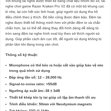
Với khung tai nghe được thiết kế bằng chất liệu nhôm Bô xít, tai
nghe chơi game Razer Kraken Pro V2 đã có một bộ khung cực
kì nhẹ, lại còn hết sức linh hoạt, giúp người sử dụng tha hồ
điều chỉnh theo ý thích. Độ bền cũng được đảm bảo. Đệm tai
nghe được thiết kế thông minh hơn với phần đệm to và chắc
chắn hơn, lại có thể dễ dàng thay đổi hình dáng dễ dàng từ
tròn sang đệm tai nghe hình oval tùy theo sở thích người sử
dụng. Góp phần cách âm cực tốt, để người sử dụng không bị
phân tâm khi đang trong ván chơi.
Thông số kỹ thuật:
Microphone có thể kéo ra hoặc cất vào giúp bảo vệ mic
trong quá trình sử dụng
Đáp ứng tần số: 12 – 28,000 Hz
Signal-to-noise ratio: >55dB
Ngưỡng áp suất âm:-38 ± 3dB
Thiết kế khép kín ly tai giúp cô lập âm thanh tối ưu
Trình điều khiển: 50mm với Neodymium magnets
Trở kháng: 32Ω @ 1kHz