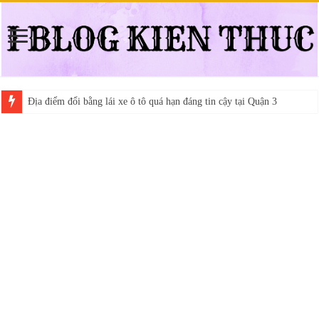
Địa điểm đổi bằng lái xe ô tô quá hạn đáng tin cậy tại Quận 3
Trung tâm nào học thi giấy phép lái xe hạng A (A2 cũ), A1 uy tín tại 