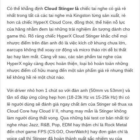
Có thể khẳng định
Cloud Stinger là
chiếc tai nghe có giá rẻ
nhất trong tất cả các tai nghe mà Kingston từng sản xuất, rẻ
hơn cả chiếc HyperX Cloud Core, đồng thời, thể hiện nỗ lực
của hãng nhằm đem lại những trải nghiệm ấn tượng dành cho
game thủ. Rõ ràng chiếc HyperX Cloud Stinger khắc chế mọi
nhược điểm trên đàn anh đó là việc kích cỡ khung chưa lớn,
earcups không thể xoay cơ động và micro tháo rời dễ bị thất
lạc hay làm mất. Càng về sau, các sản phẩm tai nghe của
HyperX ngày càng được hoàn thiện, loại bỏ hoàn toàn những
nhược điểm cố hữu mang đến một sản phẩm giá rẻ nhưng thiết
kế không hề rẻ một chút nào.
Với driver nhỏ hơn 1 chút so với đàn anh (50mm vs 53mm) và
tần số đáp ứng cũng hẹp hơn (18-23k Hz vs 15-25k Hz) thì có
lẽ người dùng sẽ đánh giá ngay chất âm của Stinger sẽ thua xa
Cloud Core hay Cloud I/ II, nhưng may mắn là Stinger không
làm người dùng thất vọng. Qua những bài test cơ bản nhất từ
nghe nhạc Jazz, R&B, Pop, EDM hay thậm chí là Rock Metal
đến chơi game FPS (CS:GO, OverWatch) hay đơn giản chỉ là
voice call thì Stinger đã hoàn thành xuất sắc nhiệm vụ của