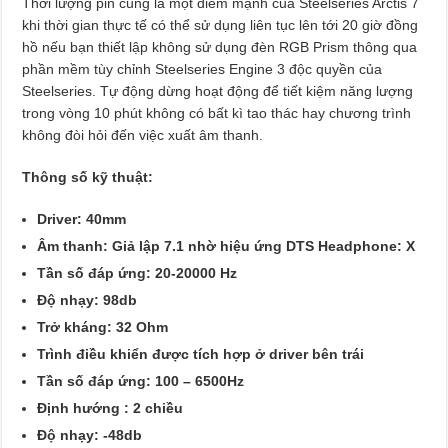
Thời lượng pin cũng là một điểm mạnh của Steelseries Arctis 7
khi thời gian thực tế có thể sử dụng liên tục lên tới 20 giờ đồng
hồ nếu bạn thiết lập không sử dụng đèn RGB Prism thông qua
phần mềm tùy chỉnh Steelseries Engine 3 độc quyền của
Steelseries. Tự động dừng hoạt động để tiết kiệm năng lượng
trong vòng 10 phút không có bất kì tao thác hay chương trình
không đòi hỏi đến việc xuất âm thanh.
Thông số kỹ thuật:
Driver: 40mm
Âm thanh: Giả lập 7.1 nhờ hiệu ứng DTS Headphone: X
Tần số đáp ứng: 20-20000 Hz
Độ nhạy: 98db
Trở kháng: 32 Ohm
Trình điều khiển được tích hợp ở driver bên trái
Tần số đáp ứng: 100 – 6500Hz
Định hướng : 2 chiều
Độ nhạy: -48db