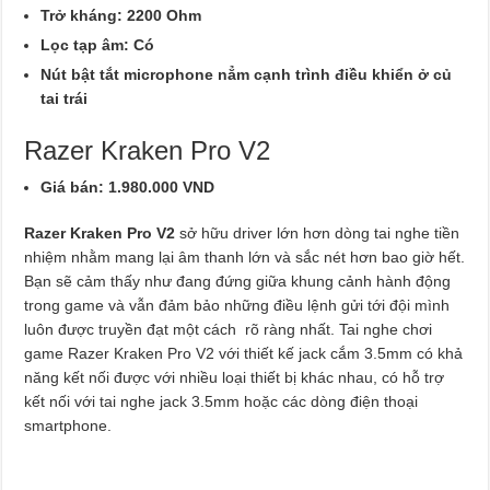
Trở kháng: 2200 Ohm
Lọc tạp âm: Có
Nút bật tắt microphone nẳm cạnh trình điều khiển ở củ
tai trái
Razer Kraken Pro V2
Giá bán: 1.980.000 VND
Razer Kraken Pro V2
sở hữu driver lớn hơn dòng tai nghe tiền
nhiệm nhằm mang lại âm thanh lớn và sắc nét hơn bao giờ hết.
Bạn sẽ cảm thấy như đang đứng giữa khung cảnh hành động
trong game và vẫn đảm bảo những điều lệnh gửi tới đội mình
luôn được truyền đạt một cách rõ ràng nhất. Tai nghe chơi
game Razer Kraken Pro V2 với thiết kế jack cắm 3.5mm có khả
năng kết nối được với nhiều loại thiết bị khác nhau, có hỗ trợ
kết nối với tai nghe jack 3.5mm hoặc các dòng điện thoại
smartphone.