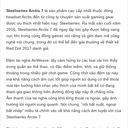
Steelseries Arctis 7
là sản phẩm cao cấp nhất thuộc dòng
headset Arctis đến từ công ty chuyên sản xuất gaming gear
được ưu thích nhất hiện nay: Steelseries. Ra mắt vào cuối năm
2016, Steelseries Arctis 7 đã ngay lập tức gây được tiếng vang
cực lớn trong cộng đồng gamer nói riêng và giới đam mê công
nghệ nói chung, trong đó có thể kể đến giải thưởng về thiết kế
Red Dot 2017 danh giá.
Đệm tai nghe AirWeave: lấy cảm hứng từ các loại vải tìm thấy
trong quần áo thể thao, có đặc điểm mềm, khô, và giữ thông
thoáng trong nhiều giờ chơi game. Cũng nhờ vào đệm tai này
mà khả năng cách âm cực tốt giúp người sử dụng có thể thoải
mái tận hưởng bản nhạc yêu thích của mình bất kể có đang
tham gia giao thông trên đường đông tấp nập đi chăng nữa.
Âm thanh của tai nghe cũng khó lòng thoát ra ngoài, gây ảnh
hưởng tới người xung quanh. Nói chung, “nội bất xuất, ngoại
bất nhập” miêu tả chính xác về khả năng cách âm tuyệt vời của
Steelseries Arctis 7.