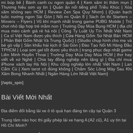
mi búp bê
|
Bánh canh cu ngon quận 4
|
Kem sâm trị thâm mụn
|
Thương hiệu sơn uy tín
|
Quán ăn nổi tiếng phố Triều Khúc
|
Xóa
xăm không sẹo HCM
|
Review Zen Spa Quy Nhơn
} | {
Quán bạch
tuộc nướng ngon Sài Gòn
|
Nối mi Quận 8
|
Sách ôn thi Starters –
Movers – Flyers
|
Vũ khí mạnh nhất trong game PUBG Mobile
|
Trò
chơi nhỏ tập hợp trẻ mầm non
|
Trường Dạy Múa Bụng HCM
|
địa chỉ
mua mèo cảnh giá rẻ hà nội
|
Công Ty Luật Uy Tín Nhất Việt Nam
|
Ca sĩ Việt Nam được yêu thích
| Cửa
Hàng Gốm Sứ Nhật Bản HCM
|
Phân Biệt Gốm Nhật Và Trung Quốc
} | {
Studio chụp hình cho mẹ và
bé gò vấp
|
Sân khấu hài kịch ở Sài Gòn
|
Đào Tạo Nối Mi Hàng Đầu
TPHCM
|
Loại sơn gel tốt được yêu thích
|
trang phục đẹp nhất game
Liên Minh Huyền Thoại
|
Trường Dạy Múa Dạy Múa HCM
|
thơ hay
viết về xứ Nghệ
|
Chia tay đồng nghiệp nên tặng gì
|
Địa chỉ mua
iPhone xách tay Hà Nội
|
Khu công nghiệp lớn nhất Việt Nam
|
Lan
Cẩm Cù
|
Xem tarot có đúng không
|
Chăm Sóc Lông Mày Sau Khi
Xăm Bong Nhanh Nhất
|
Ngân Hàng Lớn Nhất Việt Nam
}
[/wpts_spin]
Bài Viết Mới Nhất
Địa điểm đổi bằng lái xe ô tô quá hạn đáng tin cậy tại Quận 3
Trung tâm nào học thi giấy phép lái xe hạng A (A2 cũ), A1 uy tín tại
Hồ Chí Minh?