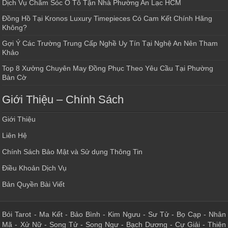
Dịch Vụ Chăm Sóc Ô Tô Tận Nhà Phường An Lạc HCM
Đồng Hồ Tại Kronos Luxury Timepieces Có Cam Kết Chính Hãng
Không?
Gợi Ý Các Trường Trung Cấp Nghề Uy Tín Tại Nghệ An Nên Tham
Khảo
Top 8 Xưởng Chuyên May Đồng Phục Theo Yêu Cầu Tại Phường
Bàn Cờ
Giới Thiệu – Chính Sách
Giới Thiệu
Liên Hệ
Chính Sách Bảo Mật và Sử dụng Thông Tin
Điều Khoản Dịch Vụ
Bản Quyền Bài Viết
Bói Tarot
-
Ma Kết
-
Bảo Bình
-
Kim Ngưu
-
Sư Tử
-
Bọ Cạp
-
Nhân
Mã
-
Xử Nữ
-
Song Tử
-
Song Ngư
-
Bạch Dương
-
Cự Giải
-
Thiên