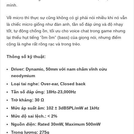
mình.
Về micro thì thực sự cũng không có gì phải nói nhiều khi nó vẫn
là chiếc micro giống như đàn anh, tần số đáp ứng và độ nhạy
tốt, tự động chống ồn, tối ưu cho voice chat trong game nhưng
lại thiếu hụt tiếng “ồm ồm” (bass) của giọng nói, nhưng điểm
cộng là nghe rất rõng rạc và trong trẻo.
Thông số kỹ thuật:
Driver: Dynamic, 50mm với nam châm vĩnh cửu
neodymium
Loại tai nghe: Over-ear, Closed back
Tần số đáp ứng: 18Hz-23,000Hz
Trở kháng: 30 Ω
Mức áp suất âm: 102 ± 3dBSPL/mW at 1kHz
Mức độ sai lệch.: < 2%
Nguồn điện: Rated 30mW, Maximum 500mW
Trọng lượng: 275g