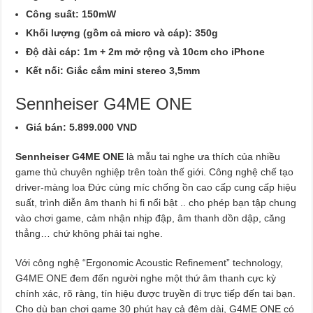
Công suất: 150mW
Khối lượng (gồm cả micro và cáp): 350g
Độ dài cáp: 1m + 2m mở rộng và 10cm cho iPhone
Kết nối: Giắc cắm mini stereo 3,5mm
Sennheiser G4ME ONE
Giá bán: 5.899.000 VND
Sennheiser G4ME ONE
là mẫu tai nghe ưa thích của nhiều
game thủ chuyên nghiệp trên toàn thế giới. Công nghệ chế tạo
driver-màng loa Đức cùng míc chống ồn cao cấp cung cấp hiệu
suất, trình diễn âm thanh hi fi nổi bật .. cho phép bạn tập chung
vào chơi game, cảm nhận nhịp đập, âm thanh dồn dập, căng
thẳng… chứ không phải tai nghe.
Với công nghệ “Ergonomic Acoustic Refinement” technology,
G4ME ONE đem đến người nghe một thứ âm thanh cực kỳ
chính xác, rõ ràng, tín hiệu được truyền đi trực tiếp đến tai bạn.
Cho dù bạn chơi game 30 phút hay cả đêm dài, G4ME ONE có