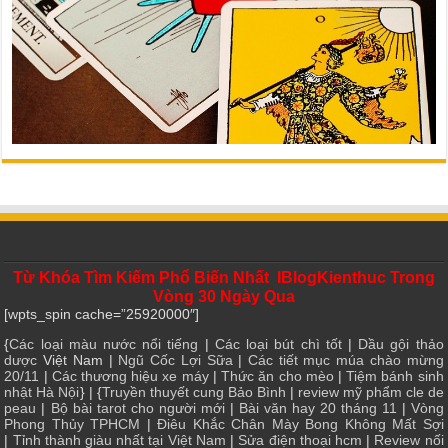
Từ Khóa Tìm Kiếm Phổ Biến Nhất IBlogKienthuc Trong
Vòng 30 Ngày Qua
[wpts_spin cache=”25920000″]
{
Các loại màu nước nổi tiếng
|
Các loại bút chì tốt
|
Dầu gội thảo
dược
Việt Nam |
Ngũ Cốc Lợi Sữa
|
Các tiết mục múa chào mừng
20/11
|
Các thương hiệu xe máy
|
Thức ăn cho mèo
|
Tiệm bánh sinh
nhật Hà Nội
} | {
Truyền thuyết cung Bảo Bình
|
review mỹ phẩm cle de
peau
|
Bộ bài tarot cho người mới
|
Bài văn hay 20 tháng 11
|
Vòng
Phong Thủy TPHCM
|
Điêu Khắc Chân Mày Bong Không Mất Sợi
|
Tỉnh thành giàu nhất tại Việt Nam
|
Sửa điện thoại hcm
|
Review nối