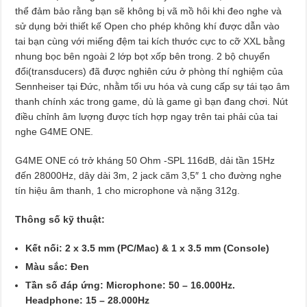
thể đảm bảo rằng bạn sẽ không bị vã mồ hôi khi đeo nghe và
sử dụng bởi thiết kế Open cho phép không khí được dẫn vào
tai bạn cùng với miếng đệm tai kích thước cực to cỡ XXL bằng
nhung bọc bên ngoài 2 lớp bọt xốp bên trong. 2 bộ chuyển
đổi(transducers) đã được nghiên cứu ở phòng thí nghiệm của
Sennheiser tại Đức, nhằm tối ưu hóa và cung cấp sự tái tạo âm
thanh chính xác trong game, dù là game gì bạn đang chơi. Nút
điều chỉnh âm lượng được tích hợp ngay trên tai phải của tai
nghe G4ME ONE.
G4ME ONE có trở kháng 50 Ohm -SPL 116dB, dải tần 15Hz
đến 28000Hz, dây dài 3m, 2 jack căm 3,5″ 1 cho đường nghe
tín hiệu âm thanh, 1 cho microphone và nặng 312g.
T
hông số kỹ thuật:
Kết nối: 2 x 3.5 mm (PC/Mac) & 1 x 3.5 mm (Console)
Màu sắc: Đen
Tần số đáp ứng: Microphone: 50 – 16.000Hz.
Headphone: 15 – 28.000Hz