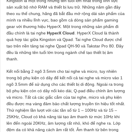
Kingston là một trong những tên tuổi lớn nhất trong lĩnh vực
sản xuất bộ nhớ RAM và thiết bị lưu trữ. Những năm gần đây
theo xu thế chung, hãng đã bắt đầu mở rộng dải sản phẩm của
mình ra nhiều lĩnh vực, bao gồm cả dòng sản phẩm gaming
gear với thương hiệu HyperX. Một trong những sản phẩm đi
đầu chính là tai nghe
HyperX Cloud
. HyperX Cloud là thành
quả hợp tác giữa Kingston và Qpad. Tai nghe Cloud được chế
tạo trên nền tảng tai nghe Qpad QH-90 và Takstar Pro 80. Đây
đều là những tên tuổi lớn trong ngành chế tạo thiết bị âm
thanh.
Kết nối bằng 2 ngõ 3.5mm cho tai nghe và micro, tuy nhiên
trong bộ phụ kiện có dây để kết nối cả tai nghe và micro vào 1
ngõ 3.5mm để sử dụng cho các thiết bị di động. Ngoài ra trong
bộ phụ kiện còn có dây nối kéo dài, Q-pad điều chỉnh âm lượng
và micro. Tất cả các giắc cắm của tai nghe, micro và phụ kiện
đều được mạ vàng đảm bảo chất lượng truyền tín hiệu tốt nhất.
Thử nghiệm lần lượt với các tần số từ 1 – 100Hz và từ 15 –
25KHz, Cloud có khả năng tái tạo âm thanh từ mức 10Hz khi
lên đến ngoài 20KHz, âm lượng rất nhỏ, khó để nghe ra. Lớp
đệm da có khả năng cách âm rất tốt. Âm thanh từ bên trong