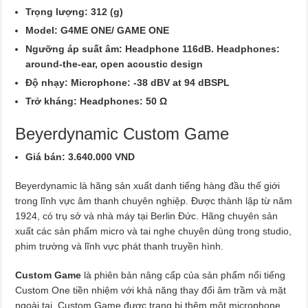
Trọng lượng: 312 (g)
Model: G4ME ONE/ GAME ONE
Ngưỡng áp suất âm: Headphone 116dB. Headphones:
around-the-ear, open acoustic design
Độ nhạy: Microphone: -38 dBV at 94 dBSPL
Trở kháng: Headphones: 50 Ω
Beyerdynamic Custom Game
Giá bán: 3.640.000 VND
Beyerdynamic là hãng sản xuất danh tiếng hàng đầu thế giới
trong lĩnh vực âm thanh chuyên nghiệp. Được thành lập từ năm
1924, có trụ sở và nhà máy tại Berlin Đức. Hãng chuyên sản
xuất các sản phẩm micro và tai nghe chuyên dùng trong studio,
phim trường và lĩnh vực phát thanh truyền hình.
Custom Game
là phiên bản nâng cấp của sản phẩm nổi tiếng
Custom One tiền nhiệm với khả năng thay đổi âm trầm và mặt
ngoài tai. Custom Game được trang bị thêm một microphone