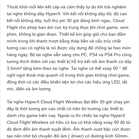
Thoát khỏi mối liên kết cáp và cảm thấy tự do khi trải nghiệm
tai nghe không dây HyperX. Với kết nối không dây tốc độ cao
kết nối không dây, tuổi thọ pin 30 giờ đáng kinh ngạc, Cloud
Flight cho phép bạn âm cực kỳ trung thực khi chơi game, xem
phim, không bị gián đoạn. Thiết kế kín giúp giữ cho bạn đắm
mình trong khi thanh trượt bằng thép bền và cấu trúc chất
lượng cao có nghĩa là nó được xây dựng để chống lại hao mòn
hàng ngày. Bộ tai nghe sẵn sàng cho PC, PS4 và PS4 Pro cũng
tương thích thêm với các thiết bị hỗ trợ kết nối âm thanh có dây
3.5mm² tặng kèm theo tai nghe. Tai nghe có thể xoay 90 ° để
nghỉ ngơi thoải mái quanh cổ trong thời gian không chơi game,
đồng thời có các điều khiển tiện lợi cho các hiệu ứng LED, tắt
mic, điện và âm lượng.
Tai nghe HyperX Cloud Flight Wireless đạt đến 30 giờ chạy pin
đây là thời lượng pin cao nhất có trên thị trường các thiết bị
dành cho game hiện nay. Ngoài ra thì chiếc tai nghe HyperX
Cloud Flight Wireless sở hữu củ loa có khả năng xoay 90 độ từ
đó đem đến âm thanh tuyệt đỉnh. Âm thanh vượt bậc còn được
tạo nên nhờ bộ chuyển đổi âm ( driver) có đường kính 50mm-