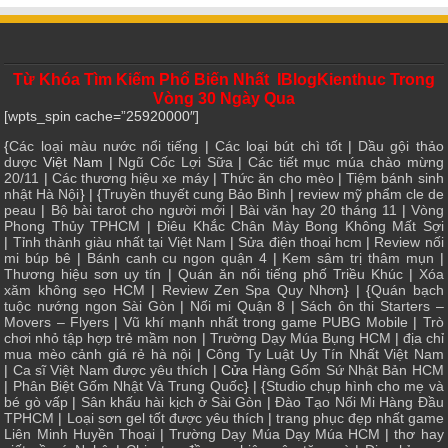
Từ Khóa Tìm Kiếm Phổ Biến Nhất IBlogKienthuc Trong
Vòng 30 Ngày Qua
[wpts_spin cache=”25920000″]
{
Các loại màu nước nổi tiếng
|
Các loại bút chì tốt
|
Dầu gội thảo
dược
Việt Nam |
Ngũ Cốc Lợi Sữa
|
Các tiết mục múa chào mừng
20/11
|
Các thương hiệu xe máy
|
Thức ăn cho mèo
|
Tiệm bánh sinh
nhật Hà Nội
} | {
Truyền thuyết cung Bảo Bình
|
review mỹ phẩm cle de
peau
|
Bộ bài tarot cho người mới
|
Bài văn hay 20 tháng 11
|
Vòng
Phong Thủy TPHCM
|
Điêu Khắc Chân Mày Bong Không Mất Sợi
|
Tỉnh thành giàu nhất tại Việt Nam
|
Sửa điện thoại hcm
|
Review nối
mi búp bê
|
Bánh canh cu ngon quận 4
|
Kem sâm trị thâm mụn
|
Thương hiệu sơn uy tín
|
Quán ăn nổi tiếng phố Triều Khúc
|
Xóa
xăm không sẹo HCM
|
Review Zen Spa Quy Nhơn
} | {
Quán bạch
tuộc nướng ngon Sài Gòn
|
Nối mi Quận 8
|
Sách ôn thi Starters –
Movers – Flyers
|
Vũ khí mạnh nhất trong game PUBG Mobile
|
Trò
chơi nhỏ tập hợp trẻ mầm non
|
Trường Dạy Múa Bụng HCM
|
địa chỉ
mua mèo cảnh giá rẻ hà nội
|
Công Ty Luật Uy Tín Nhất Việt Nam
|
Ca sĩ Việt Nam được yêu thích
| Cửa
Hàng Gốm Sứ Nhật Bản HCM
|
Phân Biệt Gốm Nhật Và Trung Quốc
} | {
Studio chụp hình cho mẹ và
bé gò vấp
|
Sân khấu hài kịch ở Sài Gòn
|
Đào Tạo Nối Mi Hàng Đầu
TPHCM
|
Loại sơn gel tốt được yêu thích
|
trang phục đẹp nhất game
Liên Minh Huyền Thoại
|
Trường Dạy Múa Dạy Múa HCM
|
thơ hay