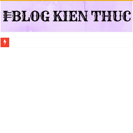
Địa điểm đổi bằng lái xe ô tô quá hạn đáng tin cậy tại Quận 3
Trung tâm nào học thi giấy phép lái xe hạng A (A2 cũ), A1 uy tín tại Hồ Ch
Dịch Vụ Chăm Sóc Ô Tô Tận Nhà Phường An Lạc HCM
Đồng Hồ Tại Kronos Luxury Timepieces Có Cam Kết Chính Hãng Không?
Gợi Ý Các Trường Trung Cấp Nghề Uy Tín Tại Nghệ An Nên Tham Khảo
Top 8 Xưởng Chuyên May Đồng Phục Theo Yêu Cầu Tại Phường Bàn Cờ
Sửa Chữa Ô Tô Lưu Động Có Bảo Hiểm Phường Đông Hưng Thuận
Chăm Sóc Ô Tô Lưu Động Tại Nhà Phường Phú Thọ HCM
Trung Tâm Đào Tạo Sát Hạch Lái Xe C1 Uy Tín Tại Thành Phố Thủ Đức,