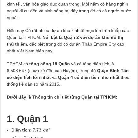
kinh tế , văn hóa giáo dục quan trong, Mỗi năm có hàng nghìn
người di cư đến và sinh sống tại đây trong đó có cả người nước
ngoài.
Hiện nay Có rất nhiều dự án khu kinh tế mọc lên trên khắp các
Quận tại TPHCM.
Nổi bật là Quận 2 với dự án khu đô thị
thủ thiêm
, đặc biệt trong đó có dự án Tháp Empire City cao
nhất Việt Nam hiện nay.
TPHCM có
tổng cộng 19 Quận
và có tổng diện tích là
6.508.647 (chưa kể đến các Huyện), trong đó
Quận Bình Tân
có diện tích lớn nhất
và
Quận 4 có diện tích nhỏ
nhất
theo
thống kê dân sô năm 2015.
Dưới đây là Thông tin chi tiết từng Quận tại TPHCM:
1. Quận 1
Diện tích
: 7,73 km²