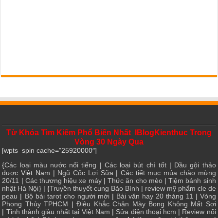
Từ Khóa Tìm Kiếm Phổ Biến Nhất IBlogKienthuc Trong
Vòng 30 Ngày Qua
[wpts_spin cache=”25920000″]
{
Các loại màu nước nổi tiếng
|
Các loại bút chì tốt
|
Dầu gội thảo
dược
Việt Nam |
Ngũ Cốc Lợi Sữa
|
Các tiết mục múa chào mừng
20/11
|
Các thương hiệu xe máy
|
Thức ăn cho mèo
|
Tiệm bánh sinh
nhật Hà Nội
} | {
Truyền thuyết cung Bảo Bình
|
review mỹ phẩm cle de
peau
|
Bộ bài tarot cho người mới
|
Bài văn hay 20 tháng 11
|
Vòng
Phong Thủy TPHCM
|
Điêu Khắc Chân Mày Bong Không Mất Sợi
|
Tỉnh thành giàu nhất tại Việt Nam
|
Sửa điện thoại hcm
|
Review nối