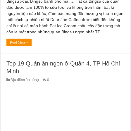
Bingsu xoài, Bingsu bánh phô mai,… Tất cả Bingsu của quán
đều được làm 100% từ sữa tươi và không trộn thêm bất kì
nguyên liệu nào khác, đảm bảo mang đến hương vị thơm ngon
một cách tự nhiên nhất.Dear Joe Coffee được biết đến không
chỉ là nơi có món bánh Pot Ice Cream chậu cây đặc trưng mà
còn là một trong những quán Bingsu ngon nhất TP.
Read More »
Top 19 Quán ăn ngon ở Quận 4, TP Hồ Chí
Minh
Địa điểm ăn uống
0