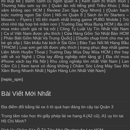
mi búp bê
|
Bánh canh cu ngon quận 4
|
Kem sâm trị thâm mụn
|
Thương hiệu sơn uy tín
|
Quán ăn nổi tiếng phố Triều Khúc
|
Xóa
xăm không sẹo HCM
|
Review Zen Spa Quy Nhơn
} | {
Quán bạch
tuộc nướng ngon Sài Gòn
|
Nối mi Quận 8
|
Sách ôn thi Starters –
Movers – Flyers
|
Vũ khí mạnh nhất trong game PUBG Mobile
|
Trò
chơi nhỏ tập hợp trẻ mầm non
|
Trường Dạy Múa Bụng HCM
|
địa chỉ
mua mèo cảnh giá rẻ hà nội
|
Công Ty Luật Uy Tín Nhất Việt Nam
|
Ca sĩ Việt Nam được yêu thích
| Cửa
Hàng Gốm Sứ Nhật Bản HCM
|
Phân Biệt Gốm Nhật Và Trung Quốc
} | {
Studio chụp hình cho mẹ và
bé gò vấp
|
Sân khấu hài kịch ở Sài Gòn
|
Đào Tạo Nối Mi Hàng Đầu
TPHCM
|
Loại sơn gel tốt được yêu thích
|
trang phục đẹp nhất game
Liên Minh Huyền Thoại
|
Trường Dạy Múa Dạy Múa HCM
|
thơ hay
viết về xứ Nghệ
|
Chia tay đồng nghiệp nên tặng gì
|
Địa chỉ mua
iPhone xách tay Hà Nội
|
Khu công nghiệp lớn nhất Việt Nam
|
Lan
Cẩm Cù
|
Xem tarot có đúng không
|
Chăm Sóc Lông Mày Sau Khi
Xăm Bong Nhanh Nhất
|
Ngân Hàng Lớn Nhất Việt Nam
}
[/wpts_spin]
Bài Viết Mới Nhất
Địa điểm đổi bằng lái xe ô tô quá hạn đáng tin cậy tại Quận 3
Trung tâm nào học thi giấy phép lái xe hạng A (A2 cũ), A1 uy tín tại
Hồ Chí Minh?
Dịch Vụ Chăm Sóc Ô Tô Tận Nhà Phường An Lạc HCM