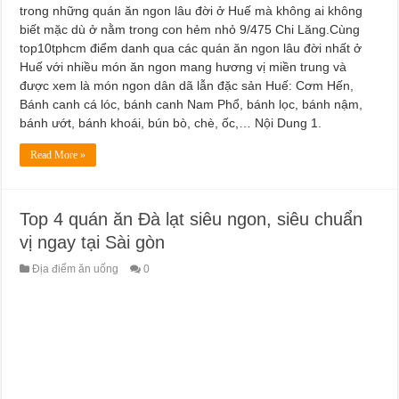
trong những quán ăn ngon lâu đời ở Huế mà không ai không
biết mặc dù ở nằm trong con hẻm nhỏ 9/475 Chi Lăng.Cùng
top10tphcm điểm danh qua các quán ăn ngon lâu đời nhất ở
Huế với nhiều món ăn ngon mang hương vị miền trung và
được xem là món ngon dân dã lẫn đặc sản Huế: Cơm Hến,
Bánh canh cá lóc, bánh canh Nam Phổ, bánh lọc, bánh nậm,
bánh ướt, bánh khoái, bún bò, chè, ốc,… Nội Dung 1.
Read More »
Top 4 quán ăn Đà lạt siêu ngon, siêu chuẩn
vị ngay tại Sài gòn
Địa điểm ăn uống
0