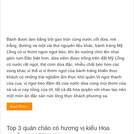
Dịch Vụ Sửa Chữa Ô Tô Tại Nhà Phường Hòa Hưng
Bánh được làm bằng bột gạo trộn cùng nước cốt dừa, mè
trắng, đường và một vài thứ nguyên liệu khác, bánh tráng Mỹ
Lồng có vị thơm ngon ngọt béo, khi ăn nướng chín lên nhai
giòn rụm.Đặc biệt hơn, dừa xiêm được trồng trên đất Mỹ Lồng
có nước rất ngọt, thịt cơm dừa đặc, nhiều chất béo hơn các
vùng khác vì thế vị vị thơm ngọt của bánh tráng khiến thực
khách có những trải nghiệm ẩm thực khó quên.Vị ngọt thanh
của cua, vị ngọt béo đậm đà của nước dừa cùng mùi thơm của
sả và vị cay nồng của ớt, tất cả đã hòa quyện với nhau tạo nên
một món ăn đặc sản nức lòng thực khách phương xa.
Read More »
Top 3 quán cháo có hương vị kiểu Hoa