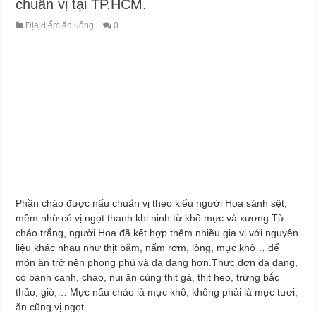
chuẩn vị tại TP.HCM.
Địa điểm ăn uống
0
Phần cháo được nấu chuẩn vị theo kiểu người Hoa sánh sệt,
mềm nhừ có vị ngọt thanh khi ninh từ khô mực và xương.Từ
cháo trắng, người Hoa đã kết hợp thêm nhiều gia vị với nguyên
liệu khác nhau như thịt bằm, nấm rơm, lòng, mực khô… để
món ăn trở nên phong phú và đa dạng hơn.Thực đơn đa dạng,
có bánh canh, cháo, nui ăn cùng thịt gà, thịt heo, trứng bắc
thảo, giò,… Mực nấu cháo là mực khô, không phải là mực tươi,
ăn cũng vị ngọt.