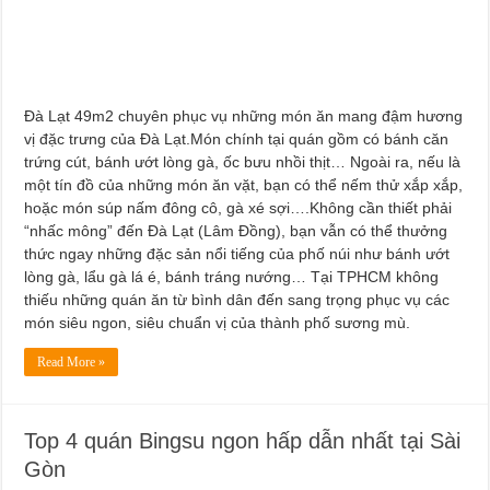
Đà Lạt 49m2 chuyên phục vụ những món ăn mang đậm hương
vị đặc trưng của Đà Lạt.Món chính tại quán gồm có bánh căn
trứng cút, bánh ướt lòng gà, ốc bưu nhồi thịt… Ngoài ra, nếu là
một tín đồ của những món ăn vặt, bạn có thể nếm thử xắp xắp,
hoặc món súp nấm đông cô, gà xé sợi….Không cần thiết phải
“nhấc mông” đến Đà Lạt (Lâm Đồng), bạn vẫn có thể thưởng
thức ngay những đặc sản nổi tiếng của phố núi như bánh ướt
lòng gà, lẩu gà lá é, bánh tráng nướng… Tại TPHCM không
thiếu những quán ăn từ bình dân đến sang trọng phục vụ các
món siêu ngon, siêu chuẩn vị của thành phố sương mù.
Read More »
Top 4 quán Bingsu ngon hấp dẫn nhất tại Sài
Gòn