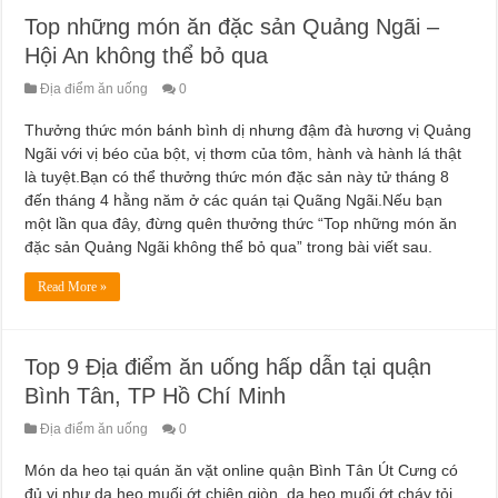
Top những món ăn đặc sản Quảng Ngãi –
Hội An không thể bỏ qua
Địa điểm ăn uống
0
Thưởng thức món bánh bình dị nhưng đậm đà hương vị Quảng
Ngãi với vị béo của bột, vị thơm của tôm, hành và hành lá thật
là tuyệt.Bạn có thể thưởng thức món đặc sản này tử tháng 8
đến tháng 4 hằng năm ở các quán tại Quãng Ngãi.Nếu bạn
một lần qua đây, đừng quên thưởng thức “Top những món ăn
đặc sản Quảng Ngãi không thể bỏ qua” trong bài viết sau.
Read More »
Top 9 Địa điểm ăn uống hấp dẫn tại quận
Bình Tân, TP Hồ Chí Minh
Địa điểm ăn uống
0
Món da heo tại quán ăn vặt online quận Bình Tân Út Cưng có
đủ vị như da heo muối ớt chiên giòn, da heo muối ớt cháy tỏi,