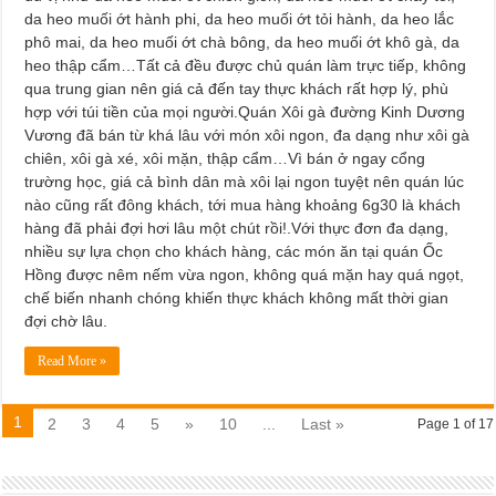
da heo muối ớt hành phi, da heo muối ớt tỏi hành, da heo lắc
phô mai, da heo muối ớt chà bông, da heo muối ớt khô gà, da
heo thập cẩm…Tất cả đều được chủ quán làm trực tiếp, không
qua trung gian nên giá cả đến tay thực khách rất hợp lý, phù
hợp với túi tiền của mọi người.Quán Xôi gà đường Kinh Dương
Vương đã bán từ khá lâu với món xôi ngon, đa dạng như xôi gà
chiên, xôi gà xé, xôi mặn, thập cẩm…Vì bán ở ngay cổng
trường học, giá cả bình dân mà xôi lại ngon tuyệt nên quán lúc
nào cũng rất đông khách, tới mua hàng khoảng 6g30 là khách
hàng đã phải đợi hơi lâu một chút rồi!.Với thực đơn đa dạng,
nhiều sự lựa chọn cho khách hàng, các món ăn tại quán Ốc
Hồng được nêm nếm vừa ngon, không quá mặn hay quá ngọt,
chế biến nhanh chóng khiến thực khách không mất thời gian
đợi chờ lâu.
Read More »
1
2
3
4
5
»
10
...
Last »
Page 1 of 17