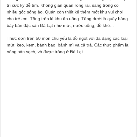
trí cực kỳ dễ tìm. Không gian quán rộng rãi, sang trọng có
nhiều góc sống ảo. Quán còn thiết kế thêm một khu vui chơi
cho trẻ em. Tầng trên là khu ăn uống. Tầng dưới là quầy hàng
bày bán đặc sản Đà Lạt như mứt, nước uống, đồ khô…
Thực đơn trên 50 món chủ yếu là đồ ngọt với đa dạng các loại
mứt, kẹo, kem, bánh bao, bánh mì và cả trà. Các thực phẩm là
nông sản sạch, và được trồng ở Đà Lạt.