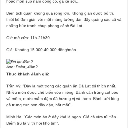
hoặc món súp nấm đông cô, gà xé sợi…
Diện tích quán không quá rộng lớn. Không gian được bố trí,
thiết kế đơn giản với một mảng tường dán đầy quảng cáo cũ và
những bức tranh chụp phong cảnh Đà Lạt.
Giờ mở cửa: 11h-21h30
Giá: Khoảng 15.000-40.000 đồng/món
Ảnh: Dalat_49m2.
Thực khách đánh giá:
Trần Vỹ: “Đây là một trong các quán ăn Đà Lạt tôi thích nhất.
Nhiều món được chế biến vừa miệng. Bánh căn trứng cút béo
và mềm, nước mắm đậm đà hương vị và thơm. Bánh ướt lòng
gà trứng cực non đầy đặn, bắt mắt”.
Minh Hà: “Các món ăn ở đây khá là ngon. Giá cả vừa túi tiền.
Điểm trừ là vị trí hơi khó tìm”.