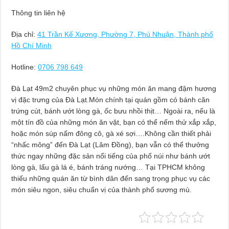
Thông tin liên hệ
Địa chỉ:
41 Trần Kế Xương, Phường 7, Phú Nhuận, Thành phố
Hồ Chí Minh
Hotline:
0706 798 649
Đà Lạt 49m2 chuyên phục vụ những món ăn mang đậm hương
vị đặc trưng của Đà Lạt.Món chính tại quán gồm có bánh căn
trứng cút, bánh ướt lòng gà, ốc bưu nhồi thịt… Ngoài ra, nếu là
một tín đồ của những món ăn vặt, bạn có thể nếm thử xắp xắp,
hoặc món súp nấm đông cô, gà xé sợi….Không cần thiết phải
“nhấc mông” đến Đà Lạt (Lâm Đồng), bạn vẫn có thể thưởng
thức ngay những đặc sản nổi tiếng của phố núi như bánh ướt
lòng gà, lẩu gà lá é, bánh tráng nướng… Tại TPHCM không
thiếu những quán ăn từ bình dân đến sang trọng phục vụ các
món siêu ngon, siêu chuẩn vị của thành phố sương mù.