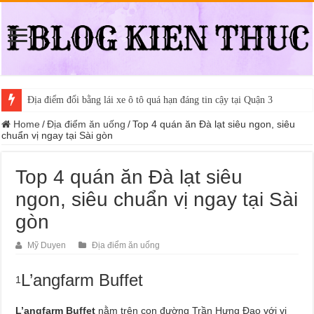
Địa điểm đổi bằng lái xe ô tô quá hạn đáng tin cậy tại Quận 3
Home
/
Địa điểm ăn uống
/
Top 4 quán ăn Đà lạt siêu ngon, siêu
chuẩn vị ngay tại Sài gòn
Top 4 quán ăn Đà lạt siêu
ngon, siêu chuẩn vị ngay tại Sài
gòn
Mỹ Duyen
Địa điểm ăn uống
L’angfarm Buffet
1
L’angfarm Buffet
nằm trên con đường Trần Hưng Đạo với vị