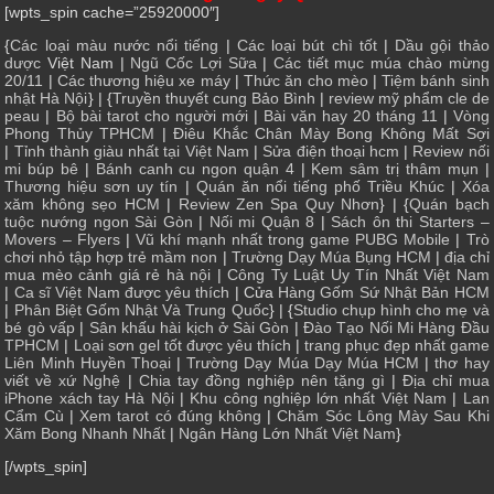
[wpts_spin cache=”25920000″]
{
Các loại màu nước nổi tiếng
|
Các loại bút chì tốt
|
Dầu gội thảo
dược
Việt Nam |
Ngũ Cốc Lợi Sữa
|
Các tiết mục múa chào mừng
20/11
|
Các thương hiệu xe máy
|
Thức ăn cho mèo
|
Tiệm bánh sinh
nhật Hà Nội
} | {
Truyền thuyết cung Bảo Bình
|
review mỹ phẩm cle de
peau
|
Bộ bài tarot cho người mới
|
Bài văn hay 20 tháng 11
|
Vòng
Phong Thủy TPHCM
|
Điêu Khắc Chân Mày Bong Không Mất Sợi
|
Tỉnh thành giàu nhất tại Việt Nam
|
Sửa điện thoại hcm
|
Review nối
mi búp bê
|
Bánh canh cu ngon quận 4
|
Kem sâm trị thâm mụn
|
Thương hiệu sơn uy tín
|
Quán ăn nổi tiếng phố Triều Khúc
|
Xóa
xăm không sẹo HCM
|
Review Zen Spa Quy Nhơn
} | {
Quán bạch
tuộc nướng ngon Sài Gòn
|
Nối mi Quận 8
|
Sách ôn thi Starters –
Movers – Flyers
|
Vũ khí mạnh nhất trong game PUBG Mobile
|
Trò
chơi nhỏ tập hợp trẻ mầm non
|
Trường Dạy Múa Bụng HCM
|
địa chỉ
mua mèo cảnh giá rẻ hà nội
|
Công Ty Luật Uy Tín Nhất Việt Nam
|
Ca sĩ Việt Nam được yêu thích
| Cửa
Hàng Gốm Sứ Nhật Bản HCM
|
Phân Biệt Gốm Nhật Và Trung Quốc
} | {
Studio chụp hình cho mẹ và
bé gò vấp
|
Sân khấu hài kịch ở Sài Gòn
|
Đào Tạo Nối Mi Hàng Đầu
TPHCM
|
Loại sơn gel tốt được yêu thích
|
trang phục đẹp nhất game
Liên Minh Huyền Thoại
|
Trường Dạy Múa Dạy Múa HCM
|
thơ hay
viết về xứ Nghệ
|
Chia tay đồng nghiệp nên tặng gì
|
Địa chỉ mua
iPhone xách tay Hà Nội
|
Khu công nghiệp lớn nhất Việt Nam
|
Lan
Cẩm Cù
|
Xem tarot có đúng không
|
Chăm Sóc Lông Mày Sau Khi
Xăm Bong Nhanh Nhất
|
Ngân Hàng Lớn Nhất Việt Nam
}
[/wpts_spin]