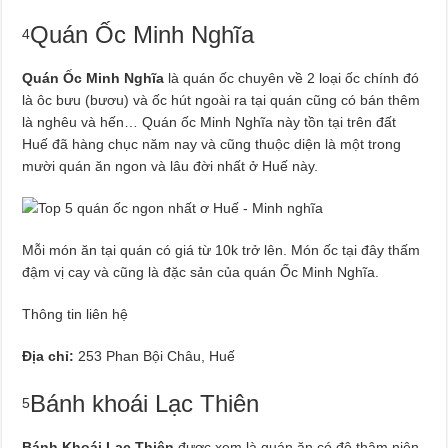
Quán Ốc Minh Nghĩa
4
Quán Ốc Minh Nghĩa
là quán ốc chuyên về 2 loại ốc chính đó
là ôc bưu (bươu) và ốc hút ngoài ra tại quán cũng có bán thêm
là nghêu và hến… Quán ốc Minh Nghĩa này tồn tại trên đất
Huế đã hàng chục năm nay và cũng thuộc diện là một trong
mười quán ăn ngon và lâu đời nhất ở Huế này.
Mỗi món ăn tại quán có giá từ 10k trở lên. Món ốc tại đây thấm
đậm vị cay và cũng là đặc sản của quán Ốc Minh Nghĩa.
Thông tin liên hệ
Địa chỉ:
253 Phan Bội Châu, Huế
Bánh khoái Lạc Thiên
5
Bánh Khoái Lạc Thiện
được xem là quán ăn có độ thâm niên