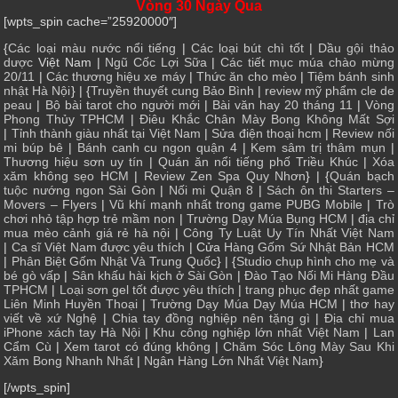
Vòng 30 Ngày Qua
[wpts_spin cache=”25920000″]
{
Các loại màu nước nổi tiếng
|
Các loại bút chì tốt
|
Dầu gội thảo
dược
Việt Nam |
Ngũ Cốc Lợi Sữa
|
Các tiết mục múa chào mừng
20/11
|
Các thương hiệu xe máy
|
Thức ăn cho mèo
|
Tiệm bánh sinh
nhật Hà Nội
} | {
Truyền thuyết cung Bảo Bình
|
review mỹ phẩm cle de
peau
|
Bộ bài tarot cho người mới
|
Bài văn hay 20 tháng 11
|
Vòng
Phong Thủy TPHCM
|
Điêu Khắc Chân Mày Bong Không Mất Sợi
|
Tỉnh thành giàu nhất tại Việt Nam
|
Sửa điện thoại hcm
|
Review nối
mi búp bê
|
Bánh canh cu ngon quận 4
|
Kem sâm trị thâm mụn
|
Thương hiệu sơn uy tín
|
Quán ăn nổi tiếng phố Triều Khúc
|
Xóa
xăm không sẹo HCM
|
Review Zen Spa Quy Nhơn
} | {
Quán bạch
tuộc nướng ngon Sài Gòn
|
Nối mi Quận 8
|
Sách ôn thi Starters –
Movers – Flyers
|
Vũ khí mạnh nhất trong game PUBG Mobile
|
Trò
chơi nhỏ tập hợp trẻ mầm non
|
Trường Dạy Múa Bụng HCM
|
địa chỉ
mua mèo cảnh giá rẻ hà nội
|
Công Ty Luật Uy Tín Nhất Việt Nam
|
Ca sĩ Việt Nam được yêu thích
| Cửa
Hàng Gốm Sứ Nhật Bản HCM
|
Phân Biệt Gốm Nhật Và Trung Quốc
} | {
Studio chụp hình cho mẹ và
bé gò vấp
|
Sân khấu hài kịch ở Sài Gòn
|
Đào Tạo Nối Mi Hàng Đầu
TPHCM
|
Loại sơn gel tốt được yêu thích
|
trang phục đẹp nhất game
Liên Minh Huyền Thoại
|
Trường Dạy Múa Dạy Múa HCM
|
thơ hay
viết về xứ Nghệ
|
Chia tay đồng nghiệp nên tặng gì
|
Địa chỉ mua
iPhone xách tay Hà Nội
|
Khu công nghiệp lớn nhất Việt Nam
|
Lan
Cẩm Cù
|
Xem tarot có đúng không
|
Chăm Sóc Lông Mày Sau Khi
Xăm Bong Nhanh Nhất
|
Ngân Hàng Lớn Nhất Việt Nam
}
[/wpts_spin]