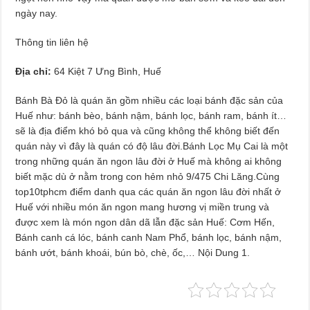
ngày nay.
Thông tin liên hệ
Địa chỉ:
64 Kiệt 7 Ưng Bình, Huế
Bánh Bà Đỏ là quán ăn gồm nhiều các loại bánh đặc sản của
Huế như: bánh bèo, bánh nậm, bánh lọc, bánh ram, bánh ít…
sẽ là địa điểm khó bỏ qua và cũng không thể không biết đến
quán này vì đây là quán có độ lâu đời.Bánh Lọc Mụ Cai là một
trong những quán ăn ngon lâu đời ở Huế mà không ai không
biết mặc dù ở nằm trong con hẻm nhỏ 9/475 Chi Lăng.Cùng
top10tphcm điểm danh qua các quán ăn ngon lâu đời nhất ở
Huế với nhiều món ăn ngon mang hương vị miền trung và
được xem là món ngon dân dã lẫn đặc sản Huế: Cơm Hến,
Bánh canh cá lóc, bánh canh Nam Phổ, bánh lọc, bánh nậm,
bánh ướt, bánh khoái, bún bò, chè, ốc,… Nội Dung 1.