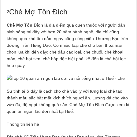
Chè Mợ Tôn Đích
2
Chè Mợ Tôn Đích
là địa điểm quá quen thuộc với người dân
sinh sống tại đây với hơn 20 năm hành nghề, địa chỉ cũng
không quá khó tìm nằm ngay cổng công viên Thương Bạc trên
đường Trần Hưng Đạo. Có nhiều loại chè cho bạn thỏa mái
chọn lựa khi đến đây: chè đậu các loại, chè chuối, chè khoai
môn, chè hạt sen, chè bắp đặc biệt phải kể đến là chè bột lọc
heo quay.
Sự tinh tế ở đây là cách cho chè vào ly với từng loại chè tạo
thành màu sắc bắt mắt kích thích người ăn. Lượng đá cho vào
vừa đủ, độ ngọt không quá sắc. Chè Mợ Tôn Đích được xem là
quán ăn ngon lâu đời nhất tại Huế.
Thông tin liên hệ
Địa chỉ:
65 Trần Hưng Đạo (trước cổng công viên Thương