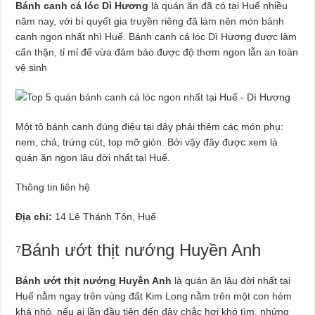
Bánh canh cá lóc Dì Hương
là quán ăn đã có tại Huế nhiều
năm nay, với bí quyết gia truyền riêng đã làm nên món bánh
canh ngon nhất nhì Huế. Bánh canh cá lóc Dì Hương được làm
cẩn thận, tỉ mỉ để vừa đảm bảo được độ thơm ngon lẫn an toàn
vệ sinh
Một tô bánh canh đúng điệu tại đây phải thêm các món phụ:
nem, chả, trứng cút, top mỡ giòn. Bởi vậy đây được xem là
quán ăn ngon lâu đời nhất tại Huế.
Thông tin liên hệ
Địa chỉ:
14 Lê Thánh Tôn, Huế
Bánh ướt thịt nướng Huyền Anh
7
Bánh ướt thịt nướng Huyền Anh
là quán ăn lâu đời nhất tại
Huế nằm ngay trên vùng đất Kim Long nằm trên một con hẻm
khá nhỏ, nếu ai lần đầu tiên đến đây chắc hơi khó tìm, nhửng