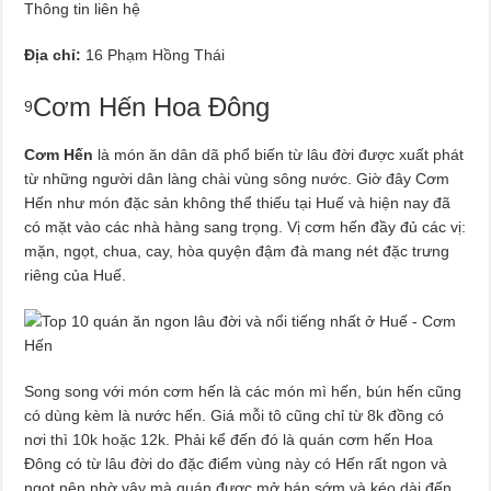
Thông tin liên hệ
Địa chỉ:
16 Phạm Hồng Thái
Cơm Hến Hoa Đông
9
Cơm Hến
là món ăn dân dã phổ biến từ lâu đời được xuất phát
từ những người dân làng chài vùng sông nước. Giờ đây Cơm
Hến như món đặc sản không thể thiếu tại Huế và hiện nay đã
có mặt vào các nhà hàng sang trọng. Vị cơm hến đầy đủ các vị:
mặn, ngọt, chua, cay, hòa quyện đậm đà mang nét đặc trưng
riêng của Huế.
Song song với món cơm hến là các món mì hến, bún hến cũng
có dùng kèm là nước hến. Giá mỗi tô cũng chỉ từ 8k đồng có
nơi thì 10k hoặc 12k. Phải kể đến đó là quán cơm hến Hoa
Đông có từ lâu đời do đặc điểm vùng này có Hến rất ngon và
ngọt nên nhờ vậy mà quán được mở bán sớm và kéo dài đến