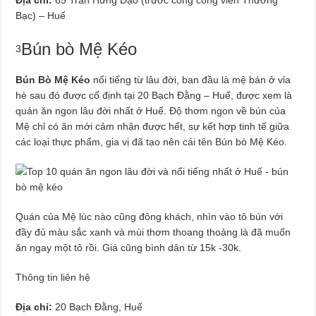
Bạc) – Huế
Bún bò Mệ Kéo
3
Bún Bò Mệ Kéo
nổi tiếng từ lâu đời, ban đầu là mệ bán ở vỉa
hè sau đó được cố định tại 20 Bạch Đằng – Huế, được xem là
quán ăn ngon lâu đời nhất ở Huế. Độ thơm ngon về bún của
Mệ chỉ có ăn mới cảm nhận được hết, sự kết hợp tinh tế giữa
các loại thực phẩm, gia vị đã tạo nên cái tên Bún bò Mệ Kéo.
Quán của Mệ lúc nào cũng đông khách, nhìn vào tô bún với
đầy đủ màu sắc xanh và mùi thơm thoang thoảng là đã muốn
ăn ngay một tô rồi. Giá cũng bình dân từ 15k -30k.
Thông tin liên hệ
Địa chỉ:
20 Bạch Đằng, Huế