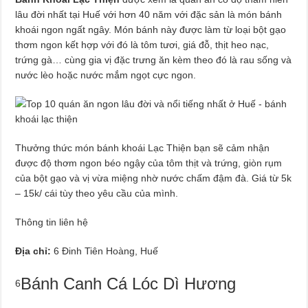
lâu đời nhất tại Huế với hơn 40 năm với đặc sản là món bánh
khoái ngon ngất ngây. Món bánh này được làm từ loại bột gạo
thơm ngon kết hợp với đó là tôm tươi, giá đỗ, thịt heo nạc,
trứng gà… cùng gia vị đặc trưng ăn kèm theo đó là rau sống và
nước lèo hoặc nước mắm ngọt cực ngon.
Thưởng thức món bánh khoái Lạc Thiện bạn sẽ cảm nhận
được độ thơm ngon béo ngậy của tôm thịt và trứng, giòn rụm
của bột gạo và vị vừa miệng nhờ nước chấm đậm đà. Giá từ 5k
– 15k/ cái tùy theo yêu cầu của mình.
Thông tin liên hệ
Địa chỉ:
6 Đinh Tiên Hoàng, Huế
Bánh Canh Cá Lóc Dì Hương
6