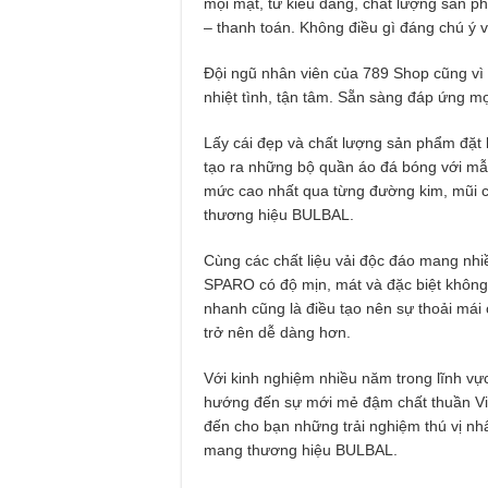
mọi mặt, từ kiểu dáng, chất lượng sản p
– thanh toán. Không điều gì đáng chú ý 
Đội ngũ nhân viên của 789 Shop cũng vì
nhiệt tình, tận tâm. Sẵn sàng đáp ứng 
Lấy cái đẹp và chất lượng sản phẩm đặt
tạo ra những bộ quần áo đá bóng với mẫ
mức cao nhất qua từng đường kim, mũi ch
thương hiệu BULBAL.
Cùng các chất liệu vải độc đáo mang nh
SPARO có độ mịn, mát và đặc biệt không 
nhanh cũng là điều tạo nên sự thoải mái
trở nên dễ dàng hơn.
Với kinh nghiệm nhiều năm trong lĩnh v
hướng đến sự mới mẻ đậm chất thuần Việ
đến cho bạn những trải nghiệm thú vị nh
mang thương hiệu BULBAL.