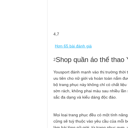
4,7
Hơn 65 bài đánh giá
Shop quần áo thể th
2
Yousport đánh mạnh vào thị trường thời 
ưu tiên cho nữ giới và hoàn toàn nắm 
bộ trang phục này không chỉ có chất liệu
sờn rách, không phai màu sau nhiều lần 
sắc đa dạng và kiểu dáng độc đáo.
Mọi loại trang phục đều có một tính năn
cũng sẽ tuỳ thuộc vào yêu cầu của mỗi b
làm hài lòng nữ giới, từ trang phục gym,