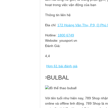
hoạt trong việc vận động của bạn
Thông tin liên hệ
Địa chỉ:
172 Hoàng Văn Thụ, P.9, Q.Phú
Hotline:
1800 6749
Website: yousport.vn
Đánh Giá:
4,4
Hơn 61 bài đánh giá
BULBAL
3
Với tên tuổi như hiện nay, 789 Shop nhận
online và offline linh động. 789 Shop là