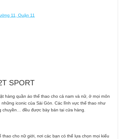
ường 11, Quận 11
o 2T SPORT
ặt hàng quần áo thể thao cho cả nam và nữ, ở mọi môn
g những iconic của Sài Gòn. Các lĩnh vực thể thao như
ng chuyền… đều được bày bán tại cửa hàng.
ể thao cho nữ giới, nơi các bạn có thể lựa chọn mọi kiểu