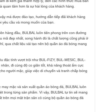
hẩm đi kèm giá thành hợp lý, đến các hình thức mua bán
và quan tâm hơn là sự hài lòng của khách hàng.
 vậy mà được đào tạo, hướng dẫn tiếp đãi khách hàng
mọi yêu cầu và mong muốn của bạn.
 lên hàng đầu, BULBAL luôn tiên phong trên con đường
u mã đẹp nhất, song hành đó là chất lượng cũng phải ở
ỉ, qua chất liệu vải tạo nên bộ quần áo đá bóng mang
iều đặc tính vượt trội như BUL-FIZY, BUL-MESIC, BUL-
nhăn, đi cùng độ co giãn tốt, khả năng thoát ẩm cực
 cho người mặc, giúp việc di chuyển và tranh chấp bóng
ực may mặc và sản xuất quần áo bóng đá, BULBAL luôn
t trong từng sản phẩm. Vì vậy, BULBAL tự tin sẽ mang
ất trên mọi mặt trận sân cỏ cùng bộ quần áo bóng đá