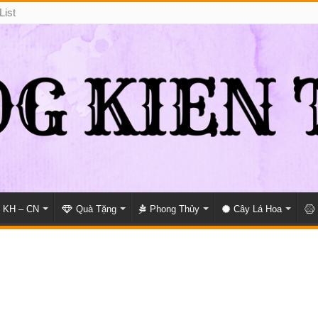
List
KH – CN
Quà Tặng
Phong Thủy
Cây Lá Hoa