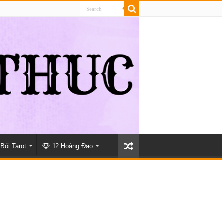
Bói Tarot
12 Hoàng Đạo