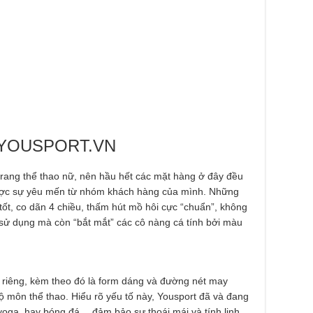
ao YOUSPORT.VN
trang thể thao nữ, nên hầu hết các mặt hàng ở đây đều
được sự yêu mến từ nhóm khách hàng của mình. Những
 tốt, co dãn 4 chiều, thấm hút mồ hôi cực “chuẩn”, không
sử dụng mà còn “bắt mắt” các cô nàng cá tính bởi màu
g riêng, kèm theo đó là form dáng và đường nét may
ộ môn thể thao. Hiểu rõ yếu tố này, Yousport đã và đang
 yoga, hay bóng đá… đảm bảo sự thoái mái và tính linh