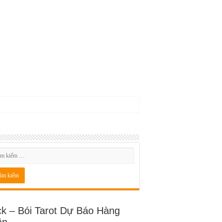
ck – Bói Tarot Dự Báo Hàng
ần