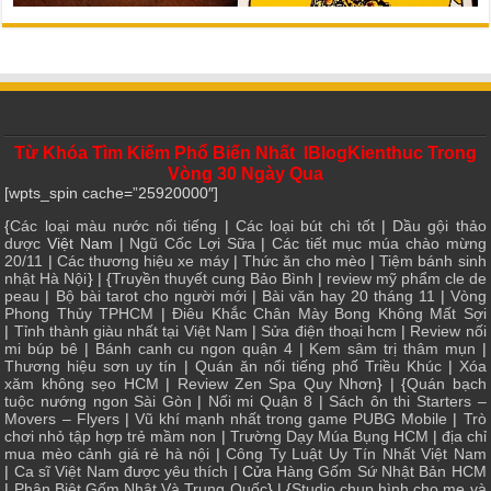
Từ Khóa Tìm Kiếm Phổ Biến Nhất IBlogKienthuc Trong
Vòng 30 Ngày Qua
[wpts_spin cache=”25920000″]
{
Các loại màu nước nổi tiếng
|
Các loại bút chì tốt
|
Dầu gội thảo
dược
Việt Nam |
Ngũ Cốc Lợi Sữa
|
Các tiết mục múa chào mừng
20/11
|
Các thương hiệu xe máy
|
Thức ăn cho mèo
|
Tiệm bánh sinh
nhật Hà Nội
} | {
Truyền thuyết cung Bảo Bình
|
review mỹ phẩm cle de
peau
|
Bộ bài tarot cho người mới
|
Bài văn hay 20 tháng 11
|
Vòng
Phong Thủy TPHCM
|
Điêu Khắc Chân Mày Bong Không Mất Sợi
|
Tỉnh thành giàu nhất tại Việt Nam
|
Sửa điện thoại hcm
|
Review nối
mi búp bê
|
Bánh canh cu ngon quận 4
|
Kem sâm trị thâm mụn
|
Thương hiệu sơn uy tín
|
Quán ăn nổi tiếng phố Triều Khúc
|
Xóa
xăm không sẹo HCM
|
Review Zen Spa Quy Nhơn
} | {
Quán bạch
tuộc nướng ngon Sài Gòn
|
Nối mi Quận 8
|
Sách ôn thi Starters –
Movers – Flyers
|
Vũ khí mạnh nhất trong game PUBG Mobile
|
Trò
chơi nhỏ tập hợp trẻ mầm non
|
Trường Dạy Múa Bụng HCM
|
địa chỉ
mua mèo cảnh giá rẻ hà nội
|
Công Ty Luật Uy Tín Nhất Việt Nam
|
Ca sĩ Việt Nam được yêu thích
| Cửa
Hàng Gốm Sứ Nhật Bản HCM
|
Phân Biệt Gốm Nhật Và Trung Quốc
} | {
Studio chụp hình cho mẹ và