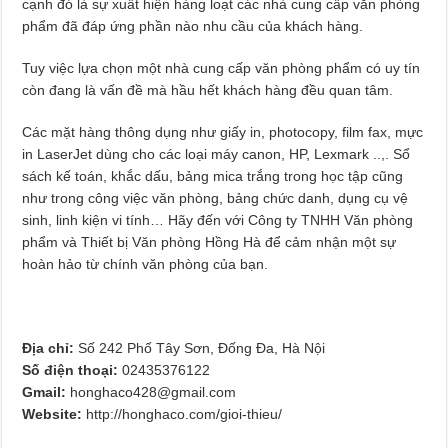
cạnh đó là sự xuất hiện hàng loạt các nhà cung cấp văn phòng
phẩm đã đáp ứng phần nào nhu cầu của khách hàng.
Tuy việc lựa chọn một nhà cung cấp văn phòng phẩm có uy tín
còn đang là vấn đề mà hầu hết khách hàng đều quan tâm.
Các mặt hàng thông dụng như giấy in, photocopy, film fax, mực
in LaserJet dùng cho các loại máy canon, HP, Lexmark ..,. Sổ
sách kế toán, khắc dấu, bảng mica trắng trong học tập cũng
như trong công việc văn phòng, bảng chức danh, dụng cụ vệ
sinh, linh kiện vi tính… Hãy đến với Công ty TNHH Văn phòng
phẩm và Thiết bị Văn phòng Hồng Hà để cảm nhận một sự
hoàn hảo từ chính văn phòng của bạn.
Địa chỉ:
Số 242 Phố Tây Sơn, Đống Đa, Hà Nội
Số điện thoại:
02435376122
Gmail:
honghaco428@gmail.com
Website:
http://honghaco.com/gioi-thieu/