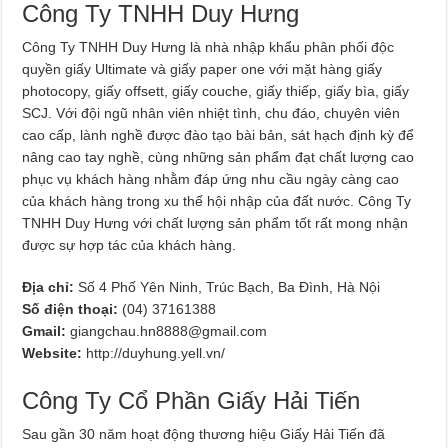
Công Ty TNHH Duy Hưng
Công Ty TNHH Duy Hưng là nhà nhập khẩu phân phối độc
quyền giấy Ultimate và giấy paper one với mặt hàng giấy
photocopy, giấy offsett, giấy couche, giấy thiếp, giấy bìa, giấy
SCJ. Với đội ngũ nhân viên nhiệt tình, chu đáo, chuyên viên
cao cấp, lành nghề được đào tạo bài bản, sát hạch định kỳ để
nâng cao tay nghề, cùng những sản phẩm đạt chất lượng cao
phục vụ khách hàng nhằm đáp ứng nhu cầu ngày càng cao
của khách hàng trong xu thế hội nhập của đất nước. Công Ty
TNHH Duy Hưng với chất lượng sản phẩm tốt rất mong nhận
được sự hợp tác của khách hàng.
Địa chỉ:
Số 4 Phố Yên Ninh, Trúc Bạch, Ba Đình, Hà Nội
Số điện thoại:
(04) 37161388
Gmail:
giangchau.hn8888@gmail.com
Website:
http://duyhung.yell.vn/
Công Ty Cổ Phần Giấy Hải Tiến
Sau gần 30 năm hoạt động thương hiệu Giấy Hải Tiến đã