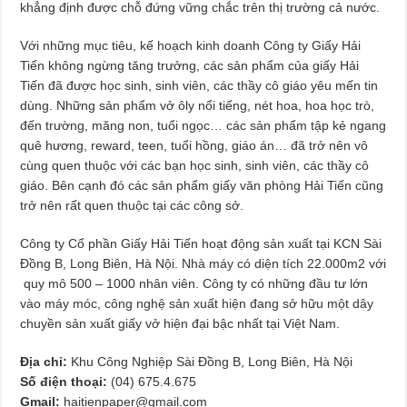
khẳng định được chỗ đứng vững chắc trên thị trường cả nước.
Với những mục tiêu, kế hoạch kinh doanh Công ty Giấy Hải
Tiến không ngừng tăng trưởng, các sản phẩm của giấy Hải
Tiến đã được học sinh, sinh viên, các thầy cô giáo yêu mến tin
dùng. Những sản phẩm vở ôly nổi tiếng, nét hoa, hoa học trò,
đến trường, măng non, tuổi ngọc… các sản phẩm tập kẻ ngang
quê hương, reward, teen, tuổi hồng, giáo án… đã trở nên vô
cùng quen thuộc với các bạn học sinh, sinh viên, các thầy cô
giáo. Bên cạnh đó các sản phẩm giấy văn phòng Hải Tiến cũng
trở nên rất quen thuộc tại các công sở.
Công ty Cổ phần Giấy Hải Tiến hoạt động sản xuất tại KCN Sài
Đồng B, Long Biên, Hà Nội. Nhà máy có diện tích 22.000m2 với
quy mô 500 – 1000 nhân viên. Công ty có những đầu tư lớn
vào máy móc, công nghệ sản xuất hiện đang sở hữu một dây
chuyền sản xuất giấy vở hiện đại bậc nhất tại Việt Nam.
Địa chỉ:
Khu Công Nghiệp Sài Đồng B, Long Biên, Hà Nội
Số điện thoại:
(04) 675.4.675
Gmail:
haitienpaper@gmail.com