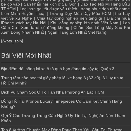
bé gò vấp
|
Sân khấu hài kịch ở Sài Gòn
|
Đào Tạo Nối Mi Hàng Đầu
TPHCM
|
Loại sơn gel tốt được yêu thích
|
trang phục đẹp nhất game
Liên Minh Huyền Thoại
|
Trường Dạy Múa Dạy Múa HCM
|
thơ hay
viết về xứ Nghệ
|
Chia tay đồng nghiệp nên tặng gì
|
Địa chỉ mua
iPhone xách tay Hà Nội
|
Khu công nghiệp lớn nhất Việt Nam
|
Lan
Cẩm Cù
|
Xem tarot có đúng không
|
Chăm Sóc Lông Mày Sau Khi
Xăm Bong Nhanh Nhất
|
Ngân Hàng Lớn Nhất Việt Nam
}
[/wpts_spin]
Bài Viết Mới Nhất
Địa điểm đổi bằng lái xe ô tô quá hạn đáng tin cậy tại Quận 3
Trung tâm nào học thi giấy phép lái xe hạng A (A2 cũ), A1 uy tín tại
Hồ Chí Minh?
Dịch Vụ Chăm Sóc Ô Tô Tận Nhà Phường An Lạc HCM
Đồng Hồ Tại Kronos Luxury Timepieces Có Cam Kết Chính Hãng
Không?
Gợi Ý Các Trường Trung Cấp Nghề Uy Tín Tại Nghệ An Nên Tham
Khảo
Top 8 Xưởng Chuyên May Đồng Phục Theo Yêu Cầu Tại Phường