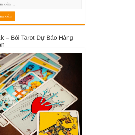
ck – Bói Tarot Dự Báo Hàng
ần