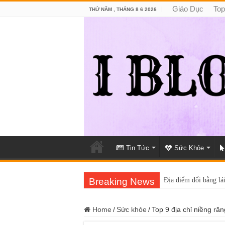
Giáo Dục
Top
THỨ NĂM , THÁNG 8 6 2026
Tin Tức
Sức Khỏe
Breaking News
Địa điểm đổi bằng lái
Home
/
Sức khỏe
/
Top 9 địa chỉ niềng ră