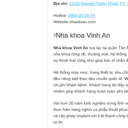
Địa chỉ:
21/10 Nguyễn Thiện Thuật, P2,
Hotline:
0964.39.59.79
Website:nhasitoan.com
Nha khoa Vinh An
3
Nha khoa Vinh An
tọa lạc tại quận Tân 
nha khoa rộng rãi, thoáng mát, hệ thống
sự thoải mái cũng như giúp bác sĩ chẩn 
Hệ thống máy móc, trang thiết bị, khu c
đều riêng biệt theo tiêu chuẩn quốc tế.
V
chi phí khám bệnh. Khách hàng tới đây sẽ
nhiệm giúp khách hàng hoàn toàn yên tâ
Với hơn 20 năm kinh nghiệm trong lĩnh v
thực hiện hàng nghìn ca phẫu thuật phục
và cấy ghép Implant với tỉ lệ thành công 
tự tin.