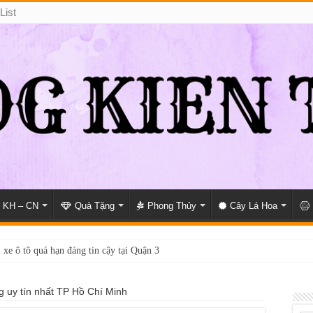
List
KH – CN
Quà Tặng
Phong Thủy
Cây Lá Hoa
 xe ô tô quá hạn đáng tin cậy tại Quận 3
ng uy tín nhất TP Hồ Chí Minh