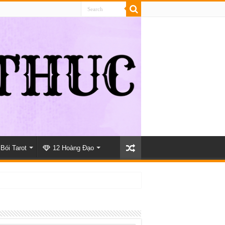
Bói Tarot
12 Hoàng Đạo