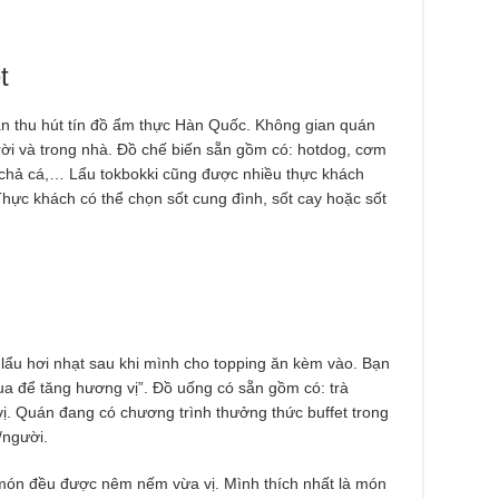
et
n thu hút tín đồ ẩm thực Hàn Quốc. Không gian quán
trời và trong nhà. Đồ chế biến sẵn gồm có: hotdog, cơm
, chả cá,… Lẩu tokbokki cũng được nhiều thực khách
hực khách có thể chọn sốt cung đình, sốt cay hoặc sốt
 lẩu hơi nhạt sau khi mình cho topping ăn kèm vào. Bạn
ua để tăng hương vị”. Đồ uống có sẵn gồm có: trà
ị. Quán đang có chương trình thưởng thức buffet trong
/người.
món đều được nêm nếm vừa vị. Mình thích nhất là món