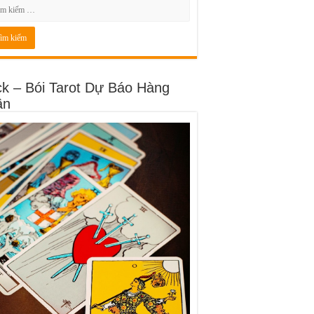
ck – Bói Tarot Dự Báo Hàng
ần