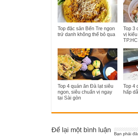
Top đặc sản Bến Tre ngon
Top 3 
trứ danh không thể bỏ qua
vị kiểu
TP.HC
Top 4 quán ăn Đà lạt siêu
Top 4 
ngon, siêu chuẩn vị ngay
hấp dẫ
tại Sài gòn
Để lại một bình luận
Bạn phải
đă