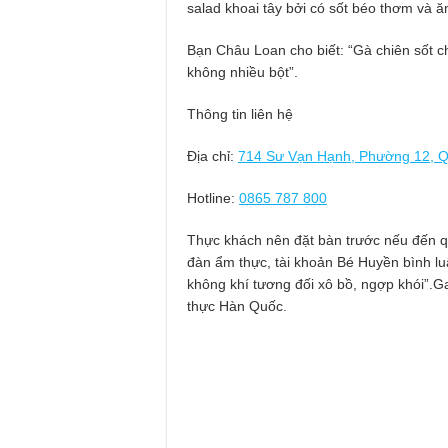
salad khoai tây bởi có sốt béo thơm và 
Bạn Châu Loan cho biết: “Gà chiên sốt chu
không nhiều bột”.
Thông tin liên hệ
Địa chỉ:
714 Sư Vạn Hạnh, Phường 12, Q
Hotline:
0865 787 800
Thực khách nên đặt bàn trước nếu đến q
đàn ẩm thực, tài khoản Bé Huyền bình lu
không khí tương đối xô bồ, ngợp khói”.G
thực Hàn Quốc.