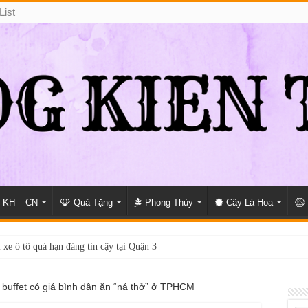
List
KH – CN
Quà Tặng
Phong Thủy
Cây Lá Hoa
 xe ô tô quá hạn đáng tin cậy tại Quận 3
 buffet có giá bình dân ăn “ná thở” ở TPHCM