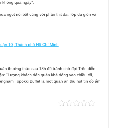
ăn không quá ngấy”.
a ngọt nổi bật cùng với phần thịt dai, lớp da giòn và
uận 10, Thành phố Hồ Chí Minh
uán thưởng thức sau 18h để tránh chờ đợi.Trên diễn
ận: “Lượng khách đến quán khá đông vào chiều tối,
angnam Topokki Buffet là một quán ăn thu hút tín đồ ẩm