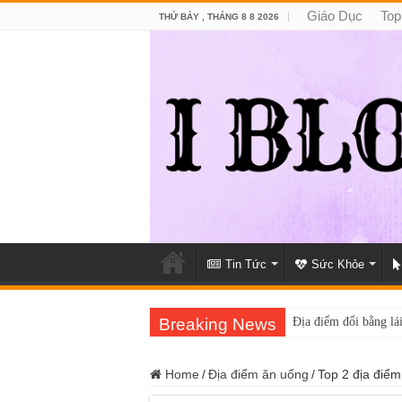
Giáo Dục
Top
THỨ BẢY , THÁNG 8 8 2026
Tin Tức
Sức Khỏe
Breaking News
Địa điểm đổi bằng lái
Home
/
Địa điểm ăn uống
/
Top 2 địa điểm