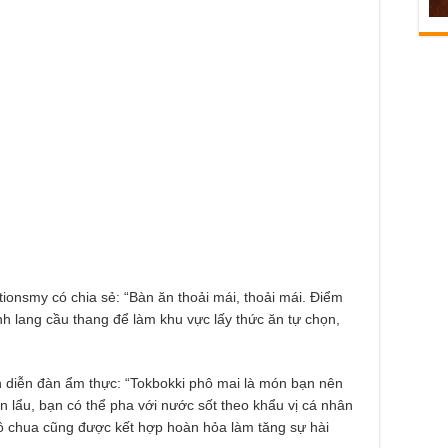
tionsmy có chia sẻ: “Bàn ăn thoải mái, thoải mái. Điểm
nh lang cầu thang để làm khu vực lấy thức ăn tự chọn,
n diễn đàn ẩm thực: “Tokbokki phô mai là món bạn nên
 lẩu, bạn có thể pha với nước sốt theo khẩu vị cá nhân
 chua cũng được kết hợp hoàn hỏa làm tăng sự hài