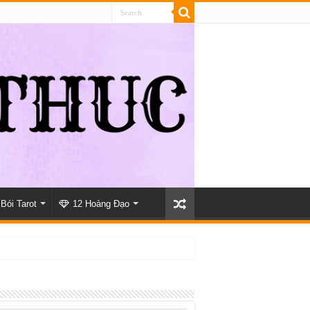
Bói Tarot
12 Hoàng Đạo