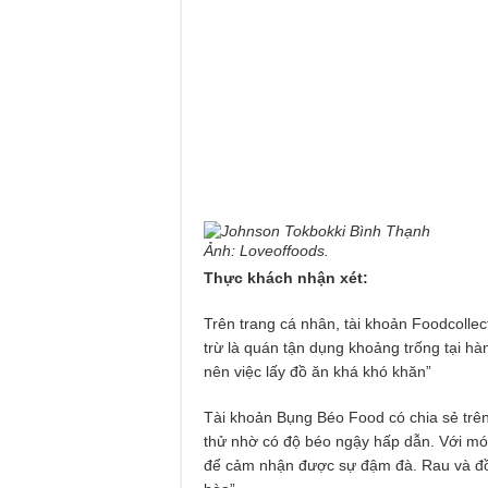
Ảnh: Loveoffoods.
Thực khách nhận xét:
Trên trang cá nhân, tài khoản Foodcollec
trừ là quán tận dụng khoảng trống tại hà
nên việc lấy đồ ăn khá khó khăn”
Tài khoản Bụng Béo Food có chia sẻ trê
thử nhờ có độ béo ngậy hấp dẫn. Với món
để cảm nhận được sự đậm đà. Rau và đồ