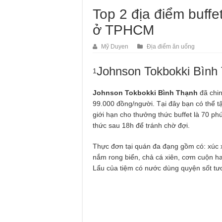
Top 2 địa điểm buffe
ở TPHCM
Mỹ Duyen
Địa điểm ăn uống
Johnson Tokbokki Bình
1
Johnson Tokbokki Bình Thạnh
đã chin
99.000 đồng/người. Tại đây bạn có thể 
giới hạn cho thưởng thức buffet là 70 p
thức sau 18h để tránh chờ đợi.
Thực đơn tại quán đa đạng gồm có: xúc x
nắm rong biển, chả cá xiên, cơm cuộn ha
Lẩu của tiệm có nước dùng quyện sốt tươ