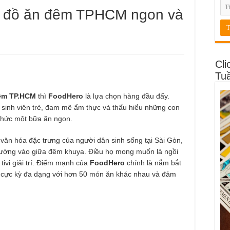
p đồ ăn đêm TPHCM ngon và
Cli
Tu
êm TP.HCM
thì
FoodHero
là lựa chọn hàng đầu đấy.
sinh viên trẻ, đam mê ẩm thực và thấu hiểu những con
hức một bữa ăn ngon.
văn hóa đặc trưng của người dân sinh sống tại Sài Gòn,
ường vào giữa đêm khuya. Điều họ mong muốn là ngồi
ivi giải trí. Điểm mạnh của
FoodHero
chính là nắm bắt
cực kỳ đa dạng với hơn 50 món ăn khác nhau và đảm