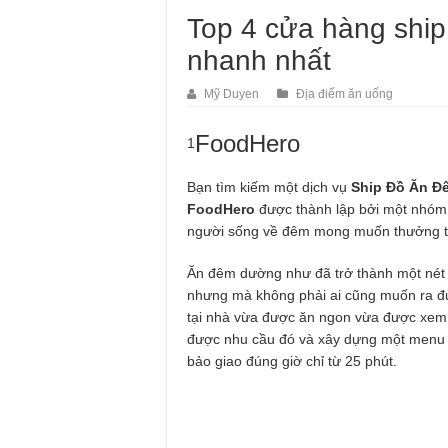
Top 4 cửa hàng shi
nhanh nhất
Mỹ Duyen
Địa điểm ăn uống
FoodHero
1
Bạn tìm kiếm một dịch vụ
Ship Đồ Ăn Đ
FoodHero
được thành lập bởi một nhóm 
người sống về đêm mong muốn thưởng t
Ăn đêm dường như đã trở thành một nét 
nhưng mà không phải ai cũng muốn ra đ
tại nhà vừa được ăn ngon vừa được xem t
được nhu cầu đó và xây dựng một menu 
bảo giao đúng giờ chỉ từ 25 phút.