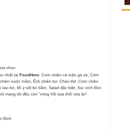
lựa chọn
u nhất tại
FoodHero
: Cơm chiên cá mặn gà xé, Cơm
 chiên nước mắm, Ếch chiên bơ, Cháo thịt ,Cơm chiên
 xào bò, Mì ý sốt bò bằm, Salad đặc biệt, Xúc xích Đức
 mang tới đều còn “nóng hổi vừa thổi vừa ăn”.
n Bình