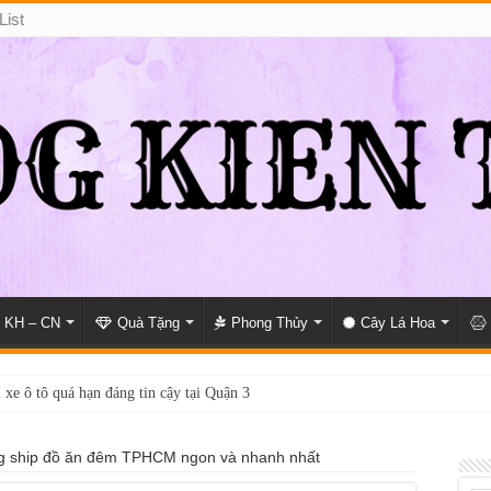
List
KH – CN
Quà Tặng
Phong Thủy
Cây Lá Hoa
 xe ô tô quá hạn đáng tin cậy tại Quận 3
i giấy phép lái xe hạng A (A2 cũ), A1 uy tín tại Hồ Chí Minh?
g ship đồ ăn đêm TPHCM ngon và nhanh nhất