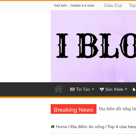
Giáo Dục
Top
THỨ BẢY , THÁNG 8 8 2026
Tin Tức
Sức Khỏe
Breaking News
Địa điểm đổi bằng lái
Trung tâm nào học th
Home
/
Địa điểm ăn uống
/
Top 4 cửa hàn