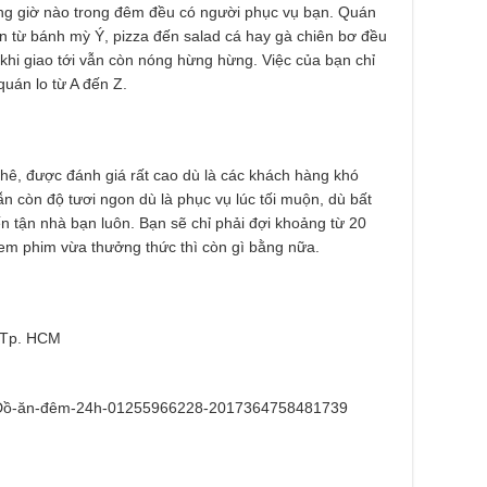
ng giờ nào trong đêm đều có người phục vụ bạn. Quán
 từ bánh mỳ Ý, pizza đến salad cá hay gà chiên bơ đều
khi giao tới vẫn còn nóng hừng hừng. Việc của bạn chỉ
quán lo từ A đến Z.
chê, được đánh giá rất cao dù là các khách hàng khó
n còn độ tươi ngon dù là phục vụ lúc tối muộn, dù bất
n tận nhà bạn luôn. Bạn sẽ chỉ phải đợi khoảng từ 20
xem phim vừa thưởng thức thì còn gì bằng nữa.
, Tp. HCM
-Đồ-ăn-đêm-24h-01255966228-2017364758481739