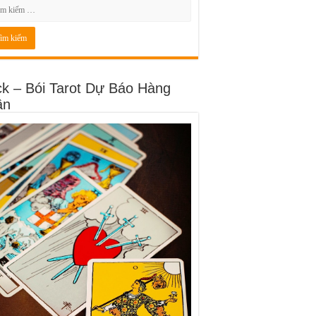
ck – Bói Tarot Dự Báo Hàng
ần