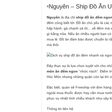
Nguyên – Ship Đồ Ăn 
4
Nguyên
là địa chỉ
ship đồ ăn đêm ngo
đêm cũng biết tới. Đồ ăn chủ yếu là các 
hấp hành, gà chanh sả ớt,…về đêm mà v
gì bằng nữa. Nếu ăn nhiều người bạn có
mua lẻ. Đồ ăn đảm bảo được chuẩn bị rất
mà thôi.
Đây thực sự là lựa chọn tuyệt vời cho nh
món ăn đêm ngon
“nhức nách”. Điểm tr
Hóc Môn nhưng những quận còn lại thì ch
Đặc biệt, quán sẽ Freeship với đơn hàng
ngoài mua thuốc được hay cần mua nước 
phục vụ nhiệt tình chiều khách như vậy 
Thông tin liên hệ