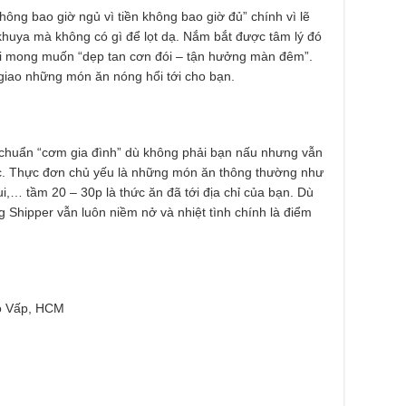
ông bao giờ ngủ vì tiền không bao giờ đủ” chính vì lẽ
khuya mà không có gì để lọt dạ. Nắm bắt được tâm lý đó
ới mong muốn “dẹp tan cơn đói – tận hưởng màn đêm”.
giao những món ăn nóng hổi tới cho bạn.
huẩn “cơm gia đình” dù không phải bạn nấu nhưng vẫn
c. Thực đơn chủ yếu là những món ăn thông thường như
i,… tầm 20 – 30p là thức ăn đã tới địa chỉ của bạn. Dù
Shipper vẫn luôn niềm nở và nhiệt tình chính là điểm
Gò Vấp, HCM