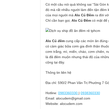
Có một câu nói quả không sai “Sài Gòn kh
đó mà rất nhiều người làm đến tận đêm 
của mọi người mà
Alo Cú Đêm
ra đời v
Chỉ cần bạn gọi,
Alo Cú Đêm
có mặt để 
Alo Cú đêm
cung cấp các món ăn đúng c
có cảm giác bữa cơm gia đình thân thuộ
cơm trắng, mì, miến, cháo, cơm chiên, nu
là đã đêm muộn nhưng thái độ của những 
cộng tại đây.
Thông tin liên hệ
Địa chỉ: 590/2 Phan Văn Trị Phường 7 
Hotline:
0983360330
|
0938360330
Email:
alocudem@gmail.com
Website: alocudem.com