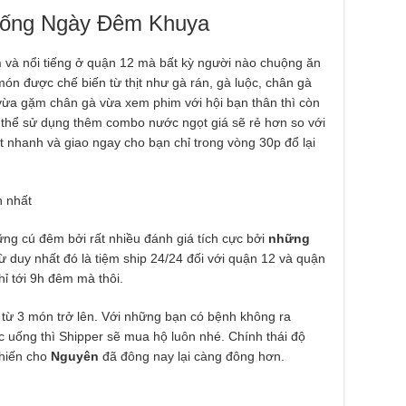
Uống Ngày Đêm Khuya
n
và nổi tiếng ở quận 12 mà bất kỳ người nào chuộng ăn
món được chế biến từ thịt như gà rán, gà luộc, chân gà
ừa gặm chân gà vừa xem phim với hội bạn thân thì còn
 thể sử dụng thêm combo nước ngọt giá sẽ rẻ hơn so với
 nhanh và giao ngay cho bạn chỉ trong vòng 30p đổ lại
ững cú đêm bởi rất nhiều đánh giá tích cực bởi
những
ừ duy nhất đó là tiệm ship 24/24 đối với quận 12 và quận
ỉ tới 9h đêm mà thôi.
 từ 3 món trở lên. Với những bạn có bệnh không ra
uống thì Shipper sẽ mua hộ luôn nhé. Chính thái độ
khiến cho
Nguyên
đã đông nay lại càng đông hơn.