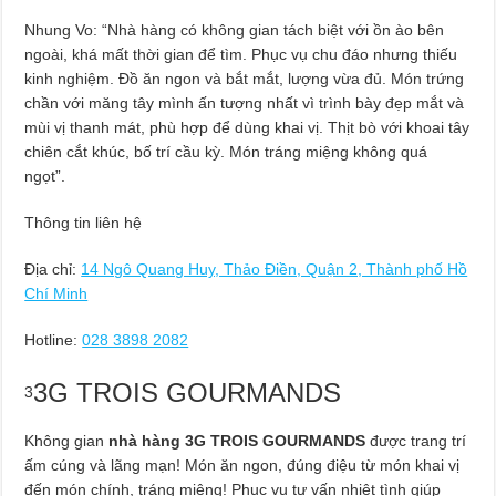
Nhung Vo: “Nhà hàng có không gian tách biệt với ồn ào bên
ngoài, khá mất thời gian để tìm. Phục vụ chu đáo nhưng thiếu
kinh nghiệm. Đồ ăn ngon và bắt mắt, lượng vừa đủ. Món trứng
chần với măng tây mình ấn tượng nhất vì trình bày đẹp mắt và
mùi vị thanh mát, phù hợp để dùng khai vị. Thịt bò với khoai tây
chiên cắt khúc, bố trí cầu kỳ. Món tráng miệng không quá
ngọt”.
Thông tin liên hệ
Địa chỉ:
14 Ngô Quang Huy, Thảo Điền, Quận 2, Thành phố Hồ
Chí Minh
Hotline:
028 3898 2082
3G TROIS GOURMANDS
3
Không gian
nhà hàng 3G TROIS GOURMANDS
được trang trí
ấm cúng và lãng mạn! Món ăn ngon, đúng điệu từ món khai vị
đến món chính, tráng miệng! Phục vụ tư vấn nhiệt tình giúp