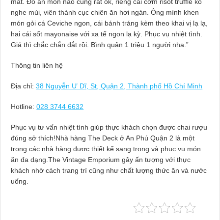
mất. Đồ ăn món nào cũng rất ok, riêng cái cơm risôt truffle ko
nghe mùi, viên thành cục chiên ăn hơi ngán. Ông mình khen
món gỏi cá Ceviche ngon, cái bánh tráng kèm theo khai vị lạ lạ,
hai cái sốt mayonaise với xa tế ngon lạ kỳ. Phục vụ nhiệt tình.
Giá thì chắc chắn đắt rồi. Bình quân 1 triệu 1 người nha.”
Thông tin liên hệ
Địa chỉ:
38 Nguyễn Ư Dĩ, St, Quận 2, Thành phố Hồ Chí Minh
Hotline:
028 3744 6632
Phục vụ tư vấn nhiệt tình giúp thực khách chọn được chai rượu
đúng sở thích!Nhà hàng The Deck ở An Phú Quận 2 là một
trong các nhà hàng được thiết kế sang trọng và phục vụ món
ăn đa dạng.The Vintage Emporium gây ấn tượng với thực
khách nhờ cách trang trí cũng như chất lượng thức ăn và nước
uống.