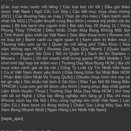
{
Các loại màu nước nổi tiếng
|
Các loại bút chì tốt
|
Dầu gội thảo
dược
Việt Nam |
Ngũ Cốc Lợi Sữa
|
Các tiết mục múa chào mừng
20/11
|
Các thương hiệu xe máy
|
Thức ăn cho mèo
|
Tiệm bánh sinh
nhật Hà Nội
} | {
Truyền thuyết cung Bảo Bình
|
review mỹ phẩm cle de
peau
|
Bộ bài tarot cho người mới
|
Bài văn hay 20 tháng 11
|
Vòng
Phong Thủy TPHCM
|
Điêu Khắc Chân Mày Bong Không Mất Sợi
|
Tỉnh thành giàu nhất tại Việt Nam
|
Sửa điện thoại hcm
|
Review nối
mi búp bê
|
Bánh canh cu ngon quận 4
|
Kem sâm trị thâm mụn
|
Thương hiệu sơn uy tín
|
Quán ăn nổi tiếng phố Triều Khúc
|
Xóa
xăm không sẹo HCM
|
Review Zen Spa Quy Nhơn
} | {
Quán bạch
tuộc nướng ngon Sài Gòn
|
Nối mi Quận 8
|
Sách ôn thi Starters –
Movers – Flyers
|
Vũ khí mạnh nhất trong game PUBG Mobile
|
Trò
chơi nhỏ tập hợp trẻ mầm non
|
Trường Dạy Múa Bụng HCM
|
địa chỉ
mua mèo cảnh giá rẻ hà nội
|
Công Ty Luật Uy Tín Nhất Việt Nam
|
Ca sĩ Việt Nam được yêu thích
| Cửa
Hàng Gốm Sứ Nhật Bản HCM
|
Phân Biệt Gốm Nhật Và Trung Quốc
} | {
Studio chụp hình cho mẹ và
bé gò vấp
|
Sân khấu hài kịch ở Sài Gòn
|
Đào Tạo Nối Mi Hàng Đầu
TPHCM
|
Loại sơn gel tốt được yêu thích
|
trang phục đẹp nhất game
Liên Minh Huyền Thoại
|
Trường Dạy Múa Dạy Múa HCM
|
thơ hay
viết về xứ Nghệ
|
Chia tay đồng nghiệp nên tặng gì
|
Địa chỉ mua
iPhone xách tay Hà Nội
|
Khu công nghiệp lớn nhất Việt Nam
|
Lan
Cẩm Cù
|
Xem tarot có đúng không
|
Chăm Sóc Lông Mày Sau Khi
Xăm Bong Nhanh Nhất
|
Ngân Hàng Lớn Nhất Việt Nam
}
[/wpts_spin]