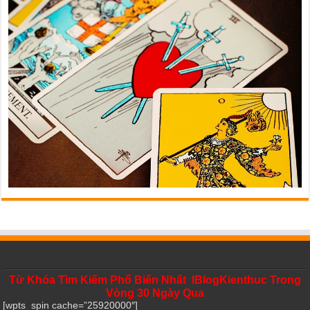
Từ Khóa Tìm Kiếm Phổ Biến Nhất IBlogKienthuc Trong
Vòng 30 Ngày Qua
[wpts_spin cache=”25920000″]