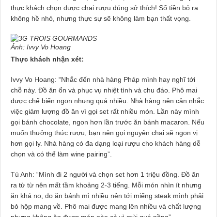
thực khách chọn được chai rượu đúng sở thích! Số tiền bỏ ra
không hề nhỏ, nhưng thực sự sẽ không làm bạn thất vọng.
Ảnh: Ivvy Vo Hoang
Thực khách nhận xét:
Ivvy Vo Hoang: “Nhắc đến nhà hàng Pháp mình hay nghĩ tới
chỗ này. Đồ ăn ổn và phục vụ nhiệt tình và chu đáo. Phô mai
được chế biến ngon nhưng quá nhiều. Nhà hàng nên cân nhắc
việc giảm lượng đồ ăn vì gọi set rất nhiều món. Lần này mình
gọi bánh chocolate, ngon hơn lần trước ăn bánh macaron. Nếu
muốn thưởng thức rượu, bạn nên gọi nguyên chai sẽ ngon vị
hơn gọi ly. Nhà hàng có đa dạng loại rượu cho khách hàng dễ
chọn và có thể làm wine pairing”.
Tú Anh: “Mình đi 2 người và chọn set hơn 1 triệu đồng. Đồ ăn
ra từ từ nên mất tầm khoảng 2-3 tiếng. Mỗi món nhìn ít nhưng
ăn khá no, do ăn bánh mì nhiều nên tới miếng steak mình phải
bỏ hộp mang về. Phô mai được mang lên nhiều và chất lượng
nhưng không ăn được món nào cả vì mùi quá nồng”.