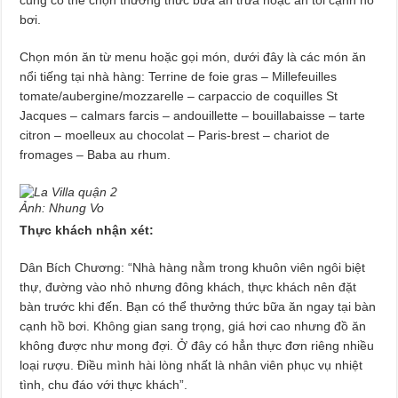
cũng có thể chọn thưởng thức bữa ăn trưa hoặc ăn tối cạnh hồ
bơi.
Chọn món ăn từ menu hoặc gọi món, dưới đây là các món ăn
nổi tiếng tại nhà hàng: Terrine de foie gras – Millefeuilles
tomate/aubergine/mozzarelle – carpaccio de coquilles St
Jacques – calmars farcis – andouillette – bouillabaisse – tarte
citron – moelleux au chocolat – Paris-brest – chariot de
fromages – Baba au rhum.
Ảnh: Nhung Vo
Thực khách nhận xét:
Dân Bích Chương: “Nhà hàng nằm trong khuôn viên ngôi biệt
thự, đường vào nhỏ nhưng đông khách, thực khách nên đặt
bàn trước khi đến. Bạn có thể thưởng thức bữa ăn ngay tại bàn
cạnh hồ bơi. Không gian sang trọng, giá hơi cao nhưng đồ ăn
không được như mong đợi. Ở đây có hẳn thực đơn riêng nhiều
loại rượu. Điều mình hài lòng nhất là nhân viên phục vụ nhiệt
tình, chu đáo với thực khách”.