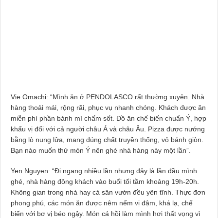
Vie Omachi: “Mình ăn ở PENDOLASCO rất thường xuyên. Nhà
hàng thoải mái, rộng rãi, phục vụ nhanh chóng. Khách được ăn
miễn phí phần bánh mì chấm sốt. Đồ ăn chế biến chuẩn Ý, hợp
khẩu vị đối với cả người châu Á và châu Âu. Pizza được nướng
bằng lò nung lửa, mang đúng chất truyền thống, vỏ bánh giòn.
Bạn nào muốn thử món Ý nên ghé nhà hàng này một lần”.
Yen Nguyen: “Đi ngang nhiều lần nhưng đây là lần đầu mình
ghé, nhà hàng đông khách vào buổi tối tầm khoảng 19h-20h.
Không gian trong nhà hay cả sân vườn đều yên tĩnh. Thực đơn
phong phú, các món ăn được nêm nếm vị đậm, khá lạ, chế
biến với bơ vị béo ngậy. Món cá hồi làm mình hơi thất vọng vì